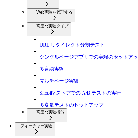
Web実験を管理する
高度な実験タイプ
URL リダイレクト分割テスト
シングルページアプリでの実験のセットアップ（React
多言語実験
マルチページ実験
Shopify ストアでの A/B テストの実行
多変量テストのセットアップ
高度な実験機能
フィーチャー実験