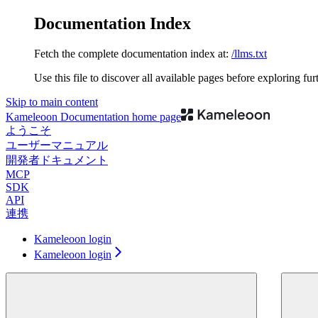
Documentation Index
Fetch the complete documentation index at:
/llms.txt
Use this file to discover all available pages before exploring fur
Skip to main content
Kameleoon Documentation
home page
ようこそ
ユーザーマニュアル
開発者ドキュメント
MCP
SDK
API
連携
Kameleoon login
Kameleoon login