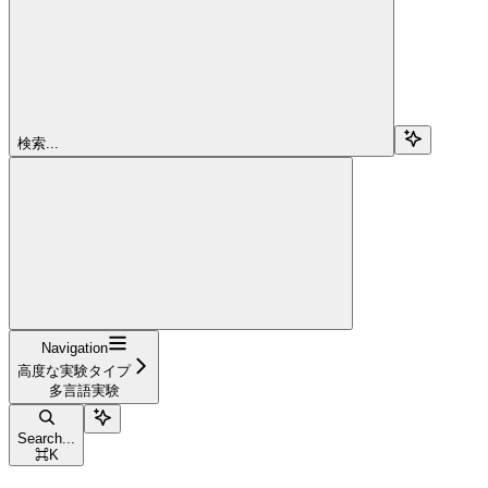
検索...
Navigation
高度な実験タイプ
多言語実験
Search...
⌘
K