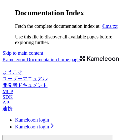
Documentation Index
Fetch the complete documentation index at:
/llms.txt
Use this file to discover all available pages before
exploring further.
Skip to main content
Kameleoon Documentation
home page
ようこそ
ユーザーマニュアル
開発者ドキュメント
MCP
SDK
API
連携
Kameleoon login
Kameleoon login