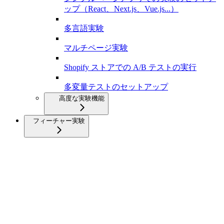
ップ（React、Next.js、Vue.js...）
多言語実験
マルチページ実験
Shopify ストアでの A/B テストの実行
多変量テストのセットアップ
高度な実験機能
フィーチャー実験