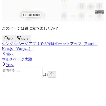
このページは役に立ちましたか？
はい
いいえ
シングルページアプリでの実験のセットアップ（React、
Next.js、Vue.js...）
前へ
マルチページ実験
次へ
⌘
I
Assistant
Responses