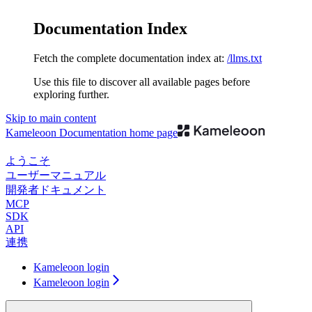
Documentation Index
Fetch the complete documentation index at:
/llms.txt
Use this file to discover all available pages before
exploring further.
Skip to main content
Kameleoon Documentation
home page
ようこそ
ユーザーマニュアル
開発者ドキュメント
MCP
SDK
API
連携
Kameleoon login
Kameleoon login