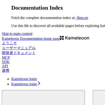
Documentation Index
Fetch the complete documentation index at:
/llms.txt
Use this file to discover all available pages before exploring fur
Skip to main content
Kameleoon Documentation
home page
ようこそ
ユーザーマニュアル
開発者ドキュメント
MCP
SDK
API
連携
Kameleoon login
Kameleoon login