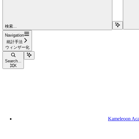
検索...
Navigation
統計手法
ウィンザー化
Search...
⌘
K
Kameleoon Ac