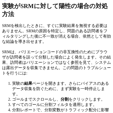
実験がSRMに対して陽性の場合の対処
方法
SRMを検出したときに、すぐに実験結果を無視する必要は
ありません。SRMの原因を特定し、問題のある訪問者をフ
ィルタリングした後に不一致が消える場合、依然として有効
な結論を導き出せます。
SRMは、バリエーションコードの非互換性のためにブラウ
ザが訪問者を誤って分類した場合によく発生します。その結
果、訪問者はバリエーションではなく参照を見て、システム
は露出データを収集できません。この問題のトラブルシュー
トを行うには:
実験の
結果
ページを開きます。さらにバイアスのある
データ収集を防ぐために、まず実験を一時停止しま
す。
ゴールまでスクロールし、
分割
をクリックします。
すべてのゴールに分割フィルタを適用します。
分割レポートで、分割変数がトラフィック配分に影響