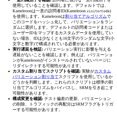
使用していることを確認します。デフォルトでは、
Kameleoonは一意の訪問者ID(Kameleoon
)
visitorCode
を使用します。Kameleoonは
割り当てアルゴリズム
で
このコードをハッシュ化して、バリエーションをラン
ダムに選択します。デフォルトの訪問者コードまたは
ユーザーIDをマップするカスタムデータを使用してい
ない場合、IDは少なくとも16文字のランダムな文字(小
文字と数字)で構成されている必要があります。
実行遅延を検証:
バリエーション実行に影響を与える
遅延がないことを確認します。例えば、バリエーショ
ンがKameleoonがインストールされていないページに
リダイレクトする可能性があります。
カスタム割り当てスクリプトを確認:
実験が
カスタム
バリエーション割り当て
スクリプトを使用しているか
どうかを判断します。これらのスクリプトは標準の割
り当てアルゴリズムをバイパスし、SRMを引き起こす
可能性があります。
構成変更を確認:
テスト偏差の更新、バリエーション
の削除、トラフィックの再配分はSRMフラグをトリガ
ーする可能性があります。