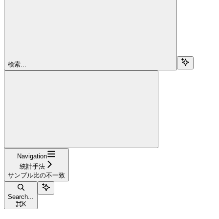
検索...
Navigation
統計手法
サンプル比の不一致
Search...
⌘
K