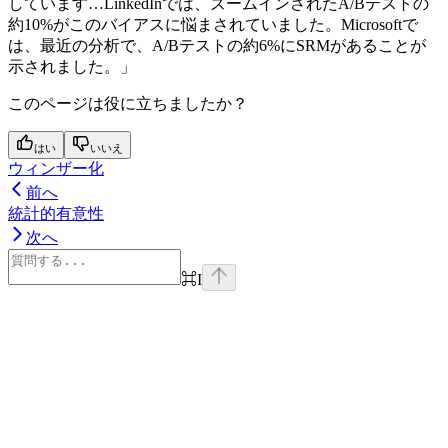
しています…LinkedInでは、ズームインされたA/Bテストの
約10%がこのバイアスに悩まされていました。Microsoftで
は、最近の分析で、A/Bテストの約6%にSRMがあることが
示されました。」
このページは役に立ちましたか？
はい
いいえ
ウィンザー化
前へ
統計的有意性
次へ
⌘
I
Assistant
Responses
are
generated
using