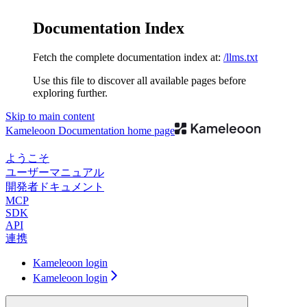
Documentation Index
Fetch the complete documentation index at:
/llms.txt
Use this file to discover all available pages before
exploring further.
Skip to main content
Kameleoon Documentation
home page
ようこそ
ユーザーマニュアル
開発者ドキュメント
MCP
SDK
API
連携
Kameleoon login
Kameleoon login