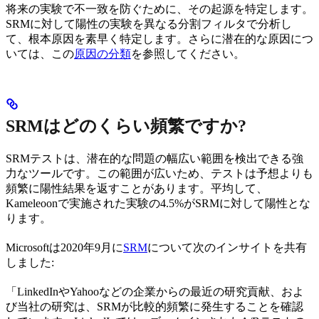
将来の実験で不一致を防ぐために、その起源を特定します。
SRMに対して陽性の実験を異なる分割フィルタで分析し
て、根本原因を素早く特定します。さらに潜在的な原因につ
いては、この
原因の分類
を参照してください。
SRMはどのくらい頻繁ですか?
SRMテストは、潜在的な問題の幅広い範囲を検出できる強
力なツールです。この範囲が広いため、テストは予想よりも
頻繁に陽性結果を返すことがあります。平均して、
Kameleoonで実施された実験の4.5%がSRMに対して陽性とな
ります。
Microsoftは2020年9月に
SRM
について次のインサイトを共有
しました:
「LinkedInやYahooなどの企業からの最近の研究貢献、およ
び当社の研究は、SRMが比較的頻繁に発生することを確認