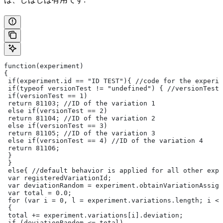
function(experiment)
{
 if(experiment.id == "ID TEST"){ //code for the experim
 if(typeof versionTest != "undefined") { //versionTest 
 if(versionTest == 1)
 return 81103; //ID of the variation 1
 else if(versionTest == 2)
 return 81104; //ID of the variation 2
 else if(versionTest == 3)
 return 81105; //ID of the variation 3
 else if(versionTest == 4) //ID of the variation 4
 return 81106;
 }
 }
 else{ //default behavior is applied for all other expe
 var registeredVariationId;
 var deviationRandom = experiment.obtainVariationAssign
 var total = 0.0;
 for (var i = 0, l = experiment.variations.length; i < 
 {
 total += experiment.variations[i].deviation;
 if (deviationRandom <= total)