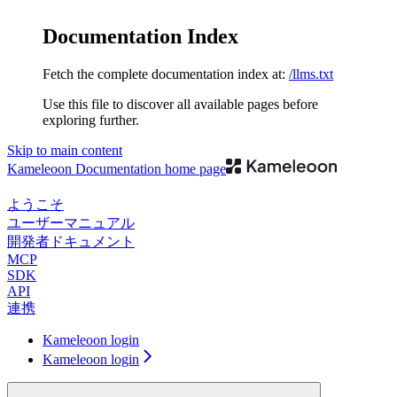
Documentation Index
Fetch the complete documentation index at:
/llms.txt
Use this file to discover all available pages before
exploring further.
Skip to main content
Kameleoon Documentation
home page
ようこそ
ユーザーマニュアル
開発者ドキュメント
MCP
SDK
API
連携
Kameleoon login
Kameleoon login