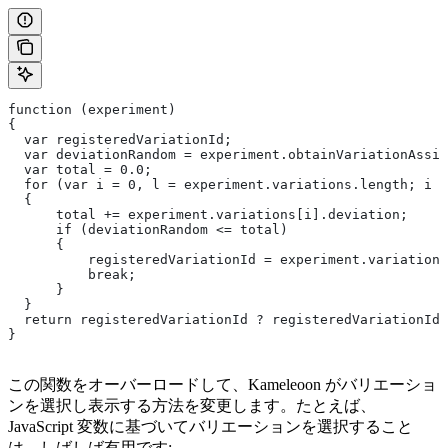
function (experiment)
{
  var registeredVariationId;
  var deviationRandom = experiment.obtainVariationAssi
  var total = 0.0;
  for (var i = 0, l = experiment.variations.length; i <
  {
      total += experiment.variations[i].deviation;
      if (deviationRandom <= total)
      {
          registeredVariationId = experiment.variations
          break;
      }
  }
  return registeredVariationId ? registeredVariationId 
}
この関数をオーバーロードして、Kameleoon がバリエーショ
ンを選択し表示する方法を変更します。たとえば、
JavaScript 変数に基づいてバリエーションを選択すること
は、しばしば有用です: