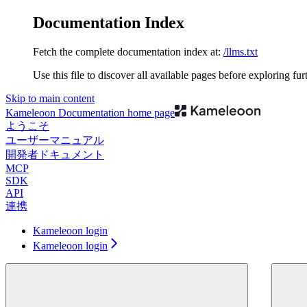
Documentation Index
Fetch the complete documentation index at:
/llms.txt
Use this file to discover all available pages before exploring fur
Skip to main content
Kameleoon Documentation
home page
ようこそ
ユーザーマニュアル
開発者ドキュメント
MCP
SDK
API
連携
Kameleoon login
Kameleoon login