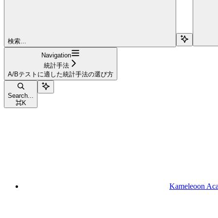
検索...
Navigation
統計手法
A/Bテストに適した統計手法の選び方
Search...
⌘
K
Kameleoon Ac