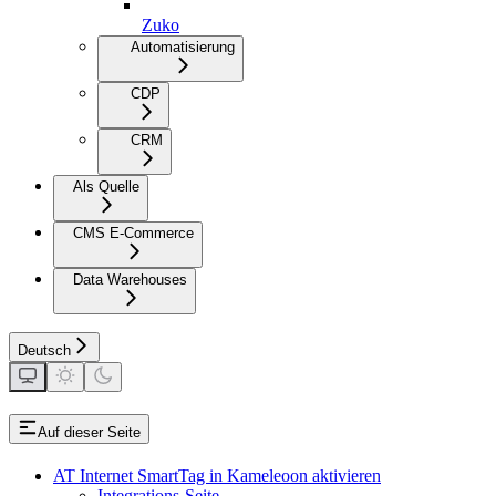
Zuko
Automatisierung
CDP
CRM
Als Quelle
CMS E-Commerce
Data Warehouses
Deutsch
Auf dieser Seite
AT Internet SmartTag in Kameleoon aktivieren
Integrations-Seite