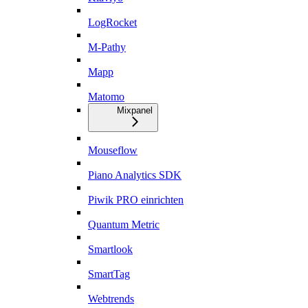
LogRocket
M-Pathy
Mapp
Matomo
Mixpanel
Mouseflow
Piano Analytics SDK
Piwik PRO einrichten
Quantum Metric
Smartlook
SmartTag
Webtrends