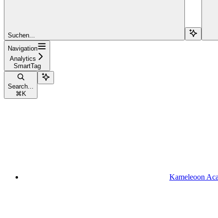
Suchen...
Navigation
Analytics
SmartTag
Search...
⌘
K
Kameleoon Ac