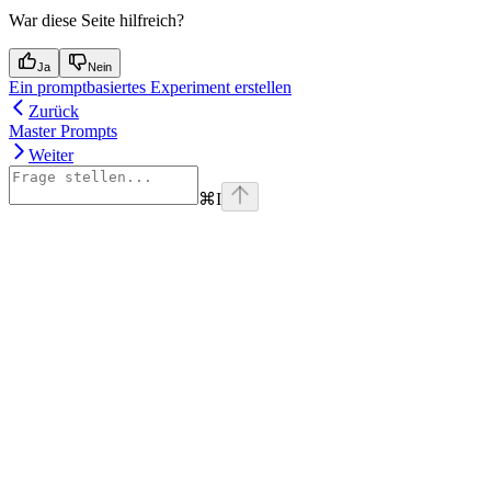
War diese Seite hilfreich?
Ja
Nein
Ein promptbasiertes Experiment erstellen
Zurück
Master Prompts
Weiter
⌘
I
Assistant
Responses
are
generated
using
AI
and
may
contain
mistakes.