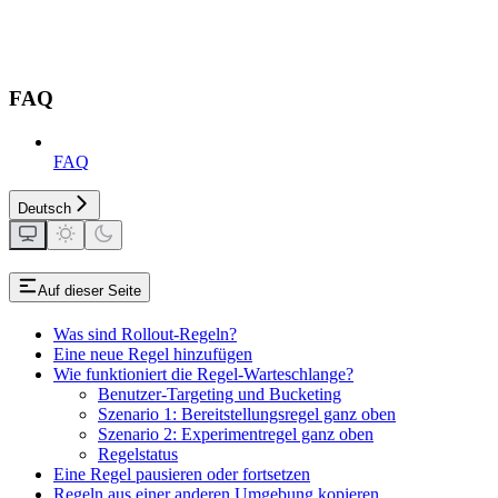
FAQ
FAQ
Deutsch
Auf dieser Seite
Was sind Rollout-Regeln?
Eine neue Regel hinzufügen
Wie funktioniert die Regel-Warteschlange?
Benutzer-Targeting und Bucketing
Szenario 1: Bereitstellungsregel ganz oben
Szenario 2: Experimentregel ganz oben
Regelstatus
Eine Regel pausieren oder fortsetzen
Regeln aus einer anderen Umgebung kopieren