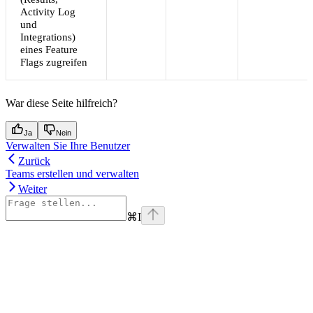
Activity Log
und
Integrations)
eines Feature
Flags zugreifen
War diese Seite hilfreich?
Ja
Nein
Verwalten Sie Ihre Benutzer
Zurück
Teams erstellen und verwalten
Weiter
⌘
I
Assistant
Responses
are