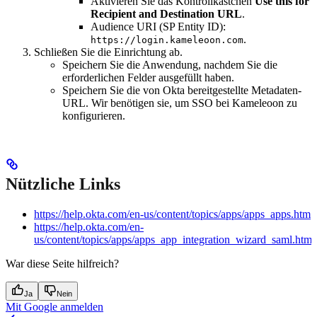
Aktivieren Sie das Kontrollkästchen
Use this for
Recipient and Destination URL
.
Audience URI (SP Entity ID):
.
https://login.kameleoon.com
Schließen Sie die Einrichtung ab.
Speichern Sie die Anwendung, nachdem Sie die
erforderlichen Felder ausgefüllt haben.
Speichern Sie die von Okta bereitgestellte Metadaten-
URL. Wir benötigen sie, um SSO bei Kameleoon zu
konfigurieren.
Nützliche Links
https://help.okta.com/en-us/content/topics/apps/apps_apps.htm
https://help.okta.com/en-
us/content/topics/apps/apps_app_integration_wizard_saml.htm
War diese Seite hilfreich?
Ja
Nein
Mit Google anmelden