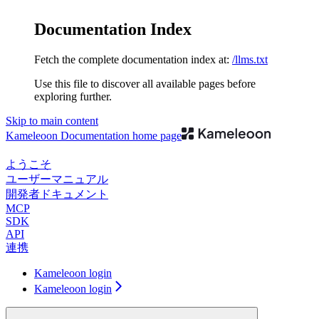
Documentation Index
Fetch the complete documentation index at:
/llms.txt
Use this file to discover all available pages before
exploring further.
Skip to main content
Kameleoon Documentation
home page
ようこそ
ユーザーマニュアル
開発者ドキュメント
MCP
SDK
API
連携
Kameleoon login
Kameleoon login