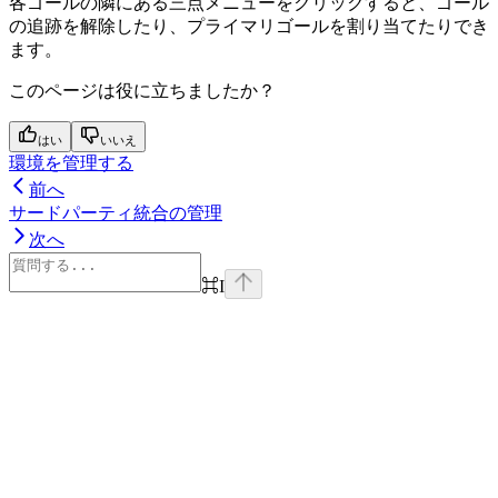
各ゴールの隣にある三点メニューをクリックすると、ゴール
の追跡を解除したり、プライマリゴールを割り当てたりでき
ます。
このページは役に立ちましたか？
はい
いいえ
環境を管理する
前へ
サードパーティ統合の管理
次へ
⌘
I
Assistant
Responses
are
generated
using
AI