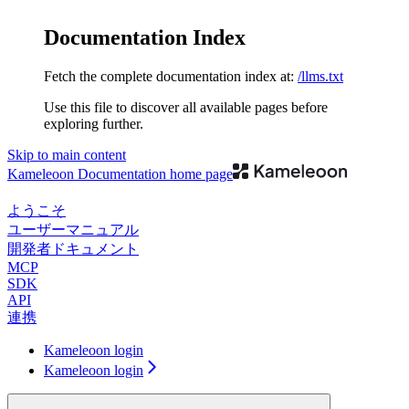
Documentation Index
Fetch the complete documentation index at:
/llms.txt
Use this file to discover all available pages before
exploring further.
Skip to main content
Kameleoon Documentation
home page
ようこそ
ユーザーマニュアル
開発者ドキュメント
MCP
SDK
API
連携
Kameleoon login
Kameleoon login