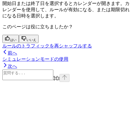
開始日または終了日を選択するとカレンダーが開きます。カ
レンダーを使用して、ルールが有効になる、または期限切れ
になる日時を選択します。
このページは役に立ちましたか？
はい
いいえ
ルールのトラフィックを再シャッフルする
前へ
シミュレーションモードの使用
次へ
⌘
I
Assistant
Responses
are
generated
using