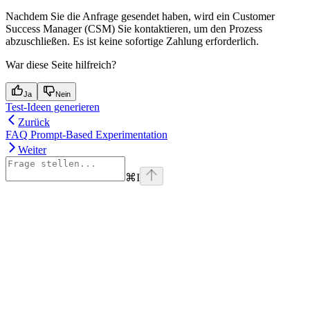
Nachdem Sie die Anfrage gesendet haben, wird ein Customer
Success Manager (CSM) Sie kontaktieren, um den Prozess
abzuschließen. Es ist keine sofortige Zahlung erforderlich.
War diese Seite hilfreich?
Ja
Nein
Test-Ideen generieren
Zurück
FAQ Prompt-Based Experimentation
Weiter
⌘
I
Assistant
Responses
are
generated
using
AI