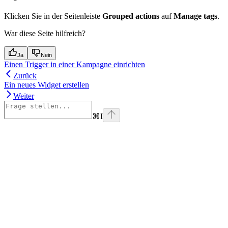
Klicken Sie in der Seitenleiste
Grouped actions
auf
Manage tags
.
War diese Seite hilfreich?
Ja
Nein
Einen Trigger in einer Kampagne einrichten
Zurück
Ein neues Widget erstellen
Weiter
⌘
I
Assistant
Responses
are
generated
using
AI
and