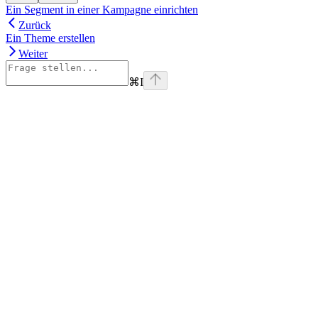
Ein Segment in einer Kampagne einrichten
Zurück
Ein Theme erstellen
Weiter
⌘
I
Assistant
Responses
are
generated
using
AI
and
may
contain
mistakes.