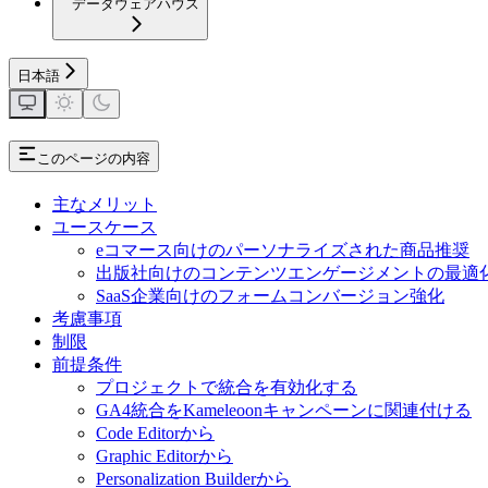
データウェアハウス
日本語
このページの内容
主なメリット
ユースケース
eコマース向けのパーソナライズされた商品推奨
出版社向けのコンテンツエンゲージメントの最適
SaaS企業向けのフォームコンバージョン強化
考慮事項
制限
前提条件
プロジェクトで統合を有効化する
GA4統合をKameleoonキャンペーンに関連付ける
Code Editorから
Graphic Editorから
Personalization Builderから