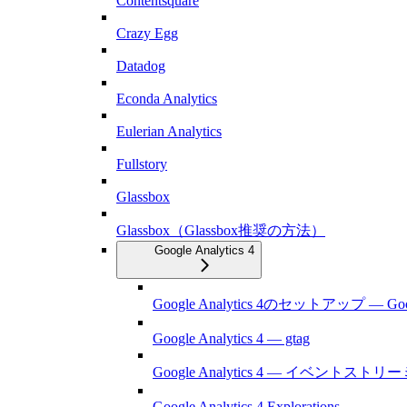
Contentsquare
Crazy Egg
Datadog
Econda Analytics
Eulerian Analytics
Fullstory
Glassbox
Glassbox（Glassbox推奨の方法）
Google Analytics 4
Google Analytics 4のセットアップ — Goog
Google Analytics 4 — gtag
Google Analytics 4 — イベントスト
Google Analytics 4 Explorations