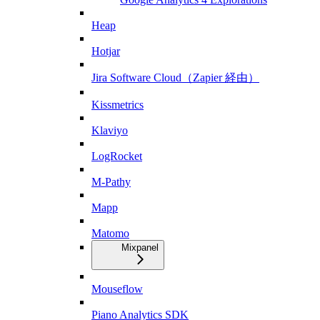
Heap
Hotjar
Jira Software Cloud（Zapier 経由）
Kissmetrics
Klaviyo
LogRocket
M-Pathy
Mapp
Matomo
Mixpanel
Mouseflow
Piano Analytics SDK