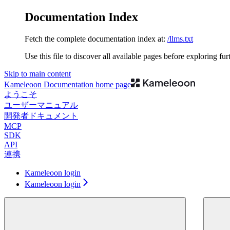
Documentation Index
Fetch the complete documentation index at:
/llms.txt
Use this file to discover all available pages before exploring fur
Skip to main content
Kameleoon Documentation
home page
ようこそ
ユーザーマニュアル
開発者ドキュメント
MCP
SDK
API
連携
Kameleoon login
Kameleoon login