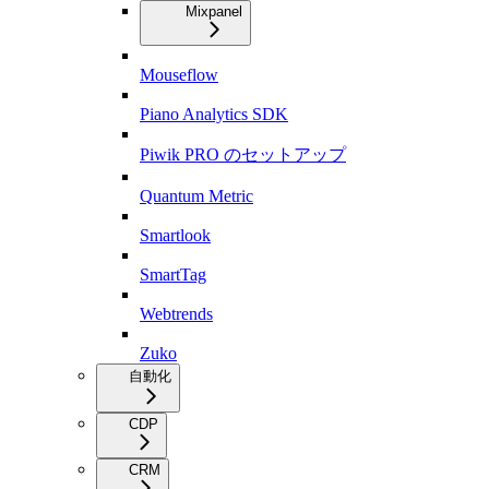
Mixpanel
Mouseflow
Piano Analytics SDK
Piwik PRO のセットアップ
Quantum Metric
Smartlook
SmartTag
Webtrends
Zuko
自動化
CDP
CRM