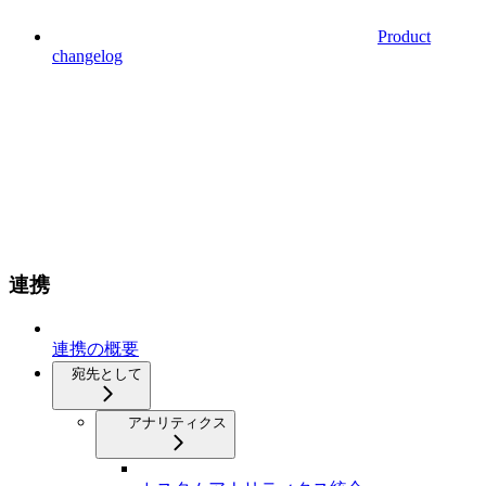
Product
changelog
連携
連携の概要
宛先として
アナリティクス