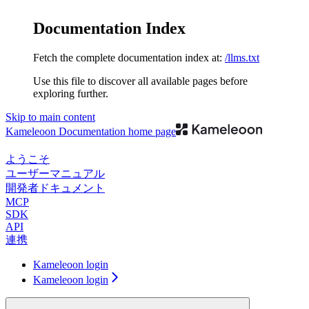
Documentation Index
Fetch the complete documentation index at:
/llms.txt
Use this file to discover all available pages before
exploring further.
Skip to main content
Kameleoon Documentation
home page
ようこそ
ユーザーマニュアル
開発者ドキュメント
MCP
SDK
API
連携
Kameleoon login
Kameleoon login