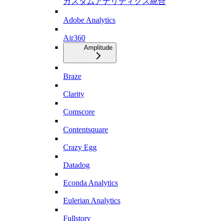
カスタムアナリティクス統合
Adobe Analytics
Air360
Amplitude
Braze
Clarity
Comscore
Contentsquare
Crazy Egg
Datadog
Econda Analytics
Eulerian Analytics
Fullstory