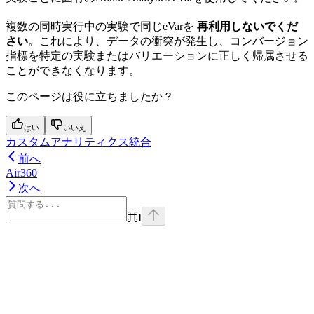
複数の同時実行中の実験で同じeVarを
再利用しないでくだ
さい
。これにより、データの衝突が発生し、コンバージョン
指標を特定の実験またはバリエーションに正しく帰属させる
ことができなくなります。
このページは役に立ちましたか？
はい
いいえ
カスタムアナリティクス統合
前へ
Air360
次へ
⌘
I
Assistant
Responses
are