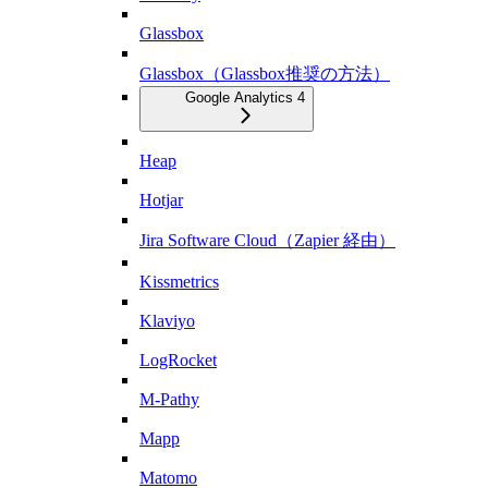
Glassbox
Glassbox（Glassbox推奨の方法）
Google Analytics 4
Heap
Hotjar
Jira Software Cloud（Zapier 経由）
Kissmetrics
Klaviyo
LogRocket
M-Pathy
Mapp
Matomo