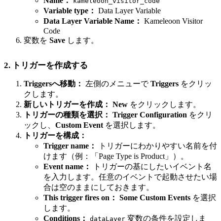
Name：
kameleoon_visitor_code
Variable type：
Data Layer Variable
Data Layer Variable Name：
Kameleoon Visitor
Code
変数を
Save
します。
2. トリガーを作成する
Triggersへ移動：
左側のメニューで
Triggers
をクリッ
クします。
新しいトリガーを作成：
New
をクリックします。
トリガーの種類を選択：
Trigger Configuration
をクリ
ックし、
Custom Event
を選択します。
トリガーを構成：
Trigger name：
トリガーにわかりやすい名前を付
けます（例：「Page Type is Product」）。
Event name：
トリガーの基にしたいイベント名
を入力します。任意のイベントで起動させたい場
合は空のままにしておきます。
This trigger fires on：
Some Custom Events
を選択
します。
Conditions：
変数の条件を設定しま
dataLayer