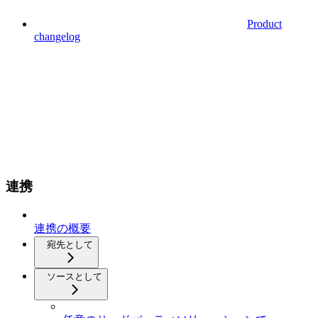
Product
changelog
連携
連携の概要
宛先として
ソースとして