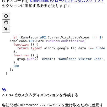
以下のコードを
Kameleoonのグローバルカスタムスクリプト
セクションに追加する必要があります：
      if
 (
Kameleoon
.
API
.
CurrentVisit
.
pageViews
 ===
 1
) {
    Kameleoon
.
API
.
Core
.
runWhenConditionTrue
(
      function
 () {
        return
 typeof
 window
.
google_tag_data
 !==
 "undef
      },
      function
 () {
        gtag
.
push
({ 
'event'
:
 'Kameleoon Visitor Code'
, 
      },
      500
    );
  }
2. GA4でカスタムディメンションを作成する
各訪問者のKameleoon
を受け取るために使用す
visitorCode