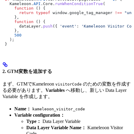
   Kameleoon
.
API
.
Core
.
runWhenConditionTrue
(
     function
 () {
       return
 typeof
 window
.
google_tag_manager
 !==
 "und
     },
     function
 () {
       dataLayer
.
push
({ 
'event'
:
 'Kameleoon Visitor Cod
     },
     500
   );
 }
2. GTM変数を追加する
まず、GTMでKameleoon
のための変数を作成す
visitorCode
る必要があります。
Variables
へ移動し、新しい Data Layer
Variable を作成します。
Name：
kameleoon_visitor_code
Variable configuration：
Type：
Data Layer Variable
Data Layer Variable Name：
Kameleoon Visitor
Code