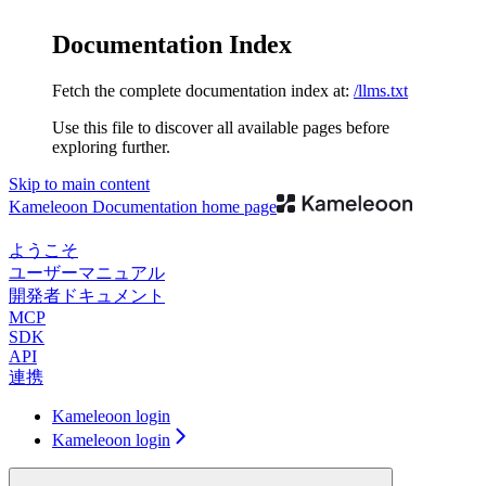
Documentation Index
Fetch the complete documentation index at:
/llms.txt
Use this file to discover all available pages before
exploring further.
Skip to main content
Kameleoon Documentation
home page
ようこそ
ユーザーマニュアル
開発者ドキュメント
MCP
SDK
API
連携
Kameleoon login
Kameleoon login