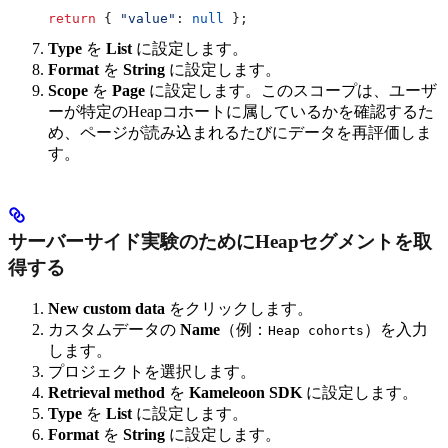
return
 { 
"value"
:
 null
 };
Type
を
List
に設定します。
Format
を
String
に設定します。
Scope
を
Page
に設定します。このスコープは、ユーザ
ーが特定のHeapコホートに属しているかを確認するた
め、ページが読み込まれるたびにデータを再評価しま
す。
サーバーサイド実験のためにHeapセグメントを取
得する
New custom data
をクリックします。
カスタムデータの
Name
（例：
）を入力
Heap cohorts
します。
プロジェクトを選択します。
Retrieval method
を
Kameleoon SDK
に設定します。
Type
を
List
に設定します。
Format
を
String
に設定します。