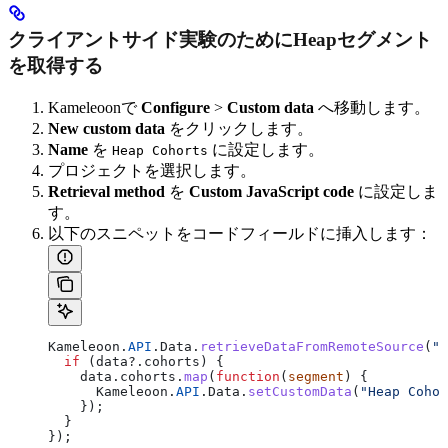
クライアントサイド実験のためにHeapセグメント
を取得する
Kameleoonで
Configure
>
Custom data
へ移動します。
New custom data
をクリックします。
Name
を
に設定します。
Heap Cohorts
プロジェクトを選択します。
Retrieval method
を
Custom JavaScript code
に設定しま
す。
以下のスニペットをコードフィールドに挿入します：
Kameleoon
.
API
.
Data
.
retrieveDataFromRemoteSource
(
"H
  if
 (
data
?.
cohorts
) {
    data
.
cohorts
.
map
(
function
(
segment
) {
      Kameleoon
.
API
.
Data
.
setCustomData
(
"Heap Cohor
    });
  }
});