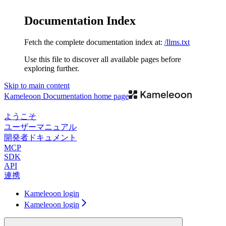
Documentation Index
Fetch the complete documentation index at:
/llms.txt
Use this file to discover all available pages before
exploring further.
Skip to main content
Kameleoon Documentation
home page
ようこそ
ユーザーマニュアル
開発者ドキュメント
MCP
SDK
API
連携
Kameleoon login
Kameleoon login