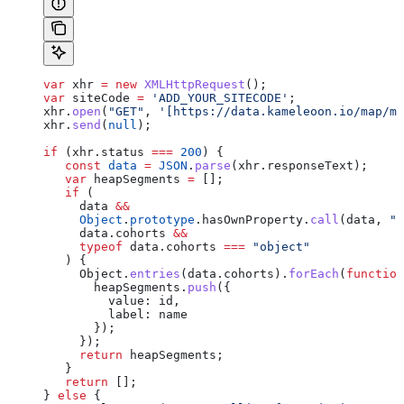
var
 xhr
 =
 new
 XMLHttpRequest
();
var
 siteCode
 =
 'ADD_YOUR_SITECODE'
;
xhr
.
open
(
"GET"
, 
'[https://data.kameleoon.io/map/ma
xhr
.
send
(
null
);
if
 (
xhr
.
status
 ===
 200
) {
   const
 data
 =
 JSON
.
parse
(
xhr
.
responseText
);
   var
 heapSegments
 =
 [];
   if
 (
     data
 &&
     Object
.
prototype
.
hasOwnProperty
.
call
(
data
, 
"c
     data
.
cohorts
 &&
     typeof
 data
.
cohorts
 ===
 "object"
   ) {
     Object
.
entries
(
data
.
cohorts
).
forEach
(
function
       heapSegments
.
push
({
         value:
 id
,
         label:
 name
       });
     });
     return
 heapSegments
;
   }
   return
 [];
} 
else
 {