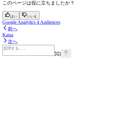
このページは役に立ちましたか？
はい
いいえ
Google Analytics 4 Audiences
前へ
Kaisa
次へ
⌘
I
Assistant
Responses
are
generated
using
AI
and
may
contain
mistakes.