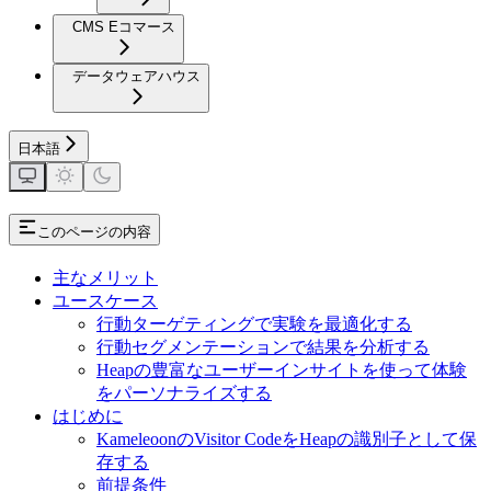
CMS Eコマース
データウェアハウス
日本語
このページの内容
主なメリット
ユースケース
行動ターゲティングで実験を最適化する
行動セグメンテーションで結果を分析する
Heapの豊富なユーザーインサイトを使って体験
をパーソナライズする
はじめに
KameleoonのVisitor CodeをHeapの識別子として保
存する
前提条件