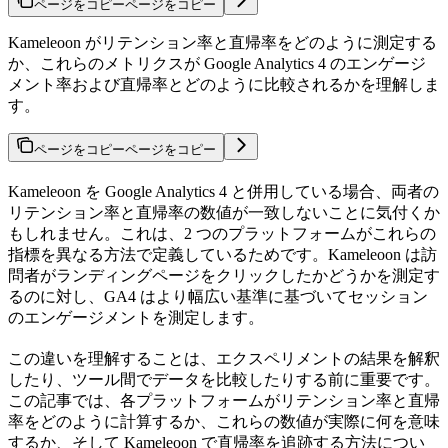
ページをコピー
ページをコピー
Kameleoon がリテンション率と直帰率をどのように測定する
か、これらのメトリクスが Google Analytics 4 のエンゲージ
メント率および直帰率とどのように比較されるかを理解しま
す。
ページをコピー
ページをコピー
Kameleoon を Google Analytics 4 と併用している場合、両者の
リテンション率と直帰率の数値が一致しないことに気付くか
もしれません。これは、2 つのプラットフォームがこれらの
指標を異なる方法で定義しているためです。Kameleoon は訪
問者がランディングページをクリックしたかどうかを測定す
るのに対し、GA4 はより幅広い基準に基づいてセッション
のエンゲージメントを測定します。
この違いを理解することは、エクスペリメントの結果を解釈
したり、ツール間でデータを比較したりする前に重要です。
この記事では、各プラットフォームがリテンション率と直帰
率をどのように計算するか、これらの数値が実際に何を意味
するか、そして Kameleoon で直帰率を追跡する方法につい