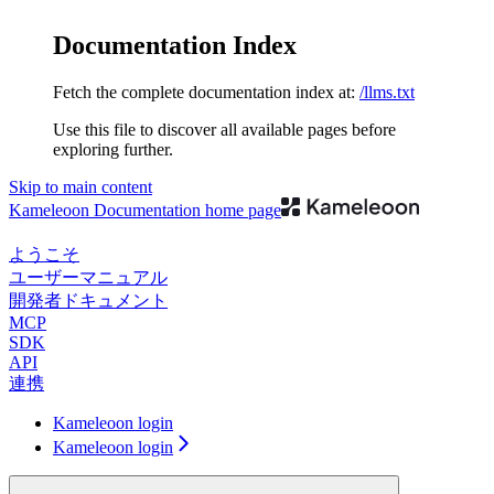
Documentation Index
Fetch the complete documentation index at:
/llms.txt
Use this file to discover all available pages before
exploring further.
Skip to main content
Kameleoon Documentation
home page
ようこそ
ユーザーマニュアル
開発者ドキュメント
MCP
SDK
API
連携
Kameleoon login
Kameleoon login