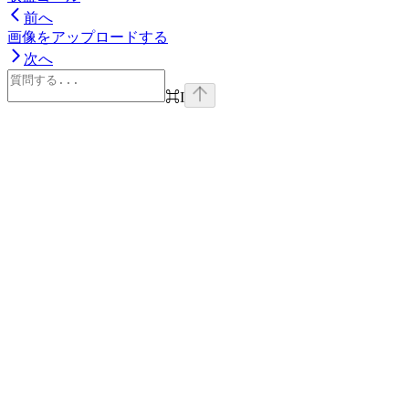
前へ
画像をアップロードする
次へ
⌘
I
Assistant
Responses
are
generated
using
AI
and
may
contain
mistakes.