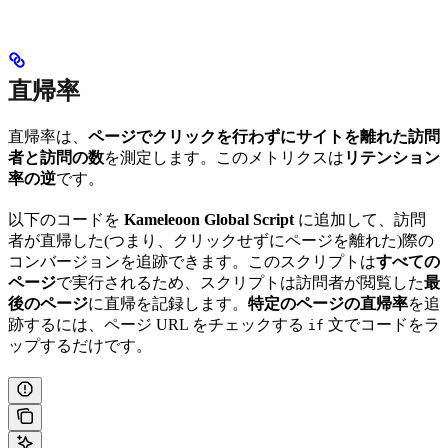
直帰率
直帰率は、
ページでクリックを行わずにサイトを離れた訪問
者と訪問の数
を測定します。このメトリクスは
リテンション
率の逆
です。
以下のコードを
Kameleoon Global Script
に追加して、訪問
者が直帰した(つまり、クリックせずにページを離れた)際の
コンバージョンを追跡できます。このスクリプトは
すべての
ページ
で実行されるため、スクリプトは訪問者が閲覧した
最
後のページ
に直帰を記録します。
特定のページの直帰率
を追
跡するには、ページ URL をチェックする
文でコードをラ
if
ップするだけです。