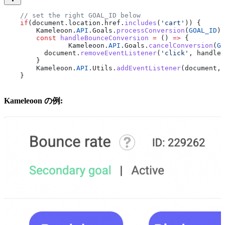
    // set the right GOAL_ID below
    if
(
document
.
location
.
href
.
includes
(
'cart'
)) {
    	Kameleoon
.
API
.
Goals
.
processConversion
(
GOAL_ID
)
    	const
 handleBounceConversion
 =
 () 
=>
 {
    		Kameleoon
.
API
.
Goals
.
cancelConversion
(
GO
    	  document
.
removeEventListener
(
'click'
, 
handleB
    	}
    	Kameleoon
.
API
.
Utils
.
addEventListener
(
document
, 
    }
Kameleoon の例: