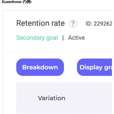
Kameleoon の例: