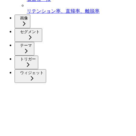
リテンション率、直帰率、離脱率
画像
セグメント
テーマ
トリガー
ウィジェット