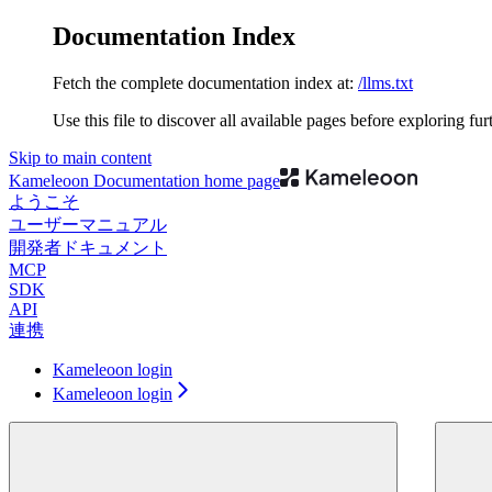
Documentation Index
Fetch the complete documentation index at:
/llms.txt
Use this file to discover all available pages before exploring fur
Skip to main content
Kameleoon Documentation
home page
ようこそ
ユーザーマニュアル
開発者ドキュメント
MCP
SDK
API
連携
Kameleoon login
Kameleoon login