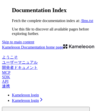
Documentation Index
Fetch the complete documentation index at:
/llms.txt
Use this file to discover all available pages before
exploring further.
Skip to main content
Kameleoon Documentation
home page
ようこそ
ユーザーマニュアル
開発者ドキュメント
MCP
SDK
API
連携
Kameleoon login
Kameleoon login