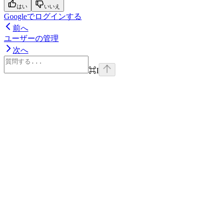
はい
いいえ
Googleでログインする
前へ
ユーザーの管理
次へ
⌘
I
Assistant
Responses
are
generated
using
AI
and
may
contain
mistakes.