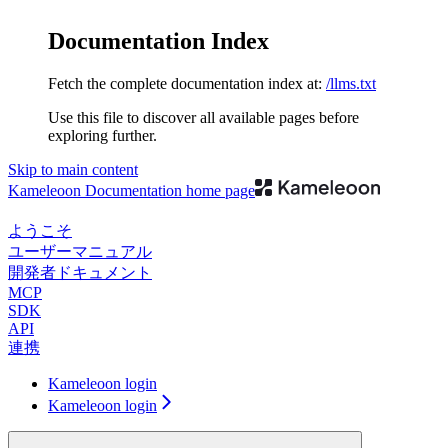
Documentation Index
Fetch the complete documentation index at:
/llms.txt
Use this file to discover all available pages before
exploring further.
Skip to main content
Kameleoon Documentation
home page
ようこそ
ユーザーマニュアル
開発者ドキュメント
MCP
SDK
API
連携
Kameleoon login
Kameleoon login