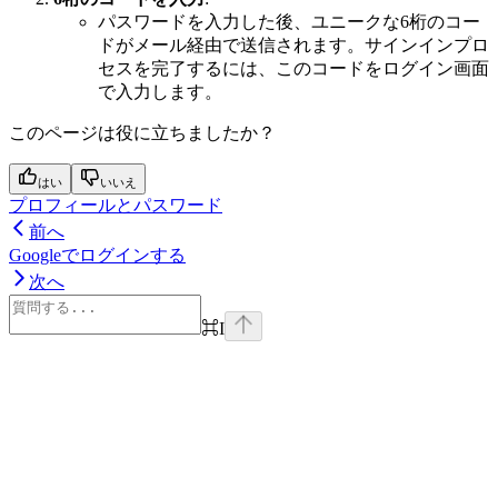
パスワードを入力した後、ユニークな6桁のコー
ドがメール経由で送信されます。サインインプロ
セスを完了するには、このコードをログイン画面
で入力します。
このページは役に立ちましたか？
はい
いいえ
プロフィールとパスワード
前へ
Googleでログインする
次へ
⌘
I
Assistant
Responses
are
generated