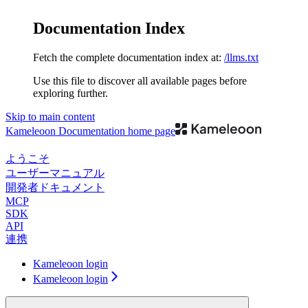
Documentation Index
Fetch the complete documentation index at:
/llms.txt
Use this file to discover all available pages before
exploring further.
Skip to main content
Kameleoon Documentation
home page
ようこそ
ユーザーマニュアル
開発者ドキュメント
MCP
SDK
API
連携
Kameleoon login
Kameleoon login