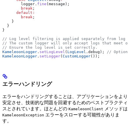
        logger.
fine
(message);
        break
;
      default
:
        break
;
    }
  }
}
// Log level filtering is applied separately from log h
// The custom logger will only accept logs that meet or
// Ensure the log level is set correctly.
KameleoonLogger
.
setLogLevel
(
LogLevel
.debug); 
// Optiona
KameleoonLogger
.
setLogger
(
CustomLogger
());
エラーハンドリング
エラーをハンドリングすることは、アプリケーションをより
安定させ、技術的な問題を回避するためのベストプラクティ
スとされています。ほとんどの
メソッドは
KameleoonClient
エラーをスローする可能性がありま
KameleoonException
す。