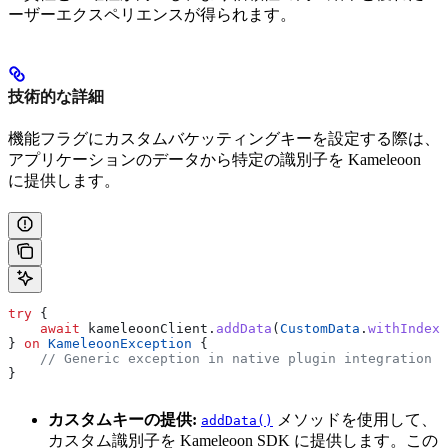
ーザーエクスペリエンスが得られます。
技術的な詳細
機能フラグにカスタムバケッティングキーを設定する際は、
アプリケーションのデータから特定の識別子を Kameleoon
に提供します。
try
 {
    await
 kameleoonClient.
addData
(
CustomData
.
withIndex
(
} 
on
 KameleoonException
 {
    // Generic exception in native plugin integration o
}
カスタムキーの提供:
メソッドを使用して、
addData()
カスタム識別子を Kameleoon SDK に提供します。この