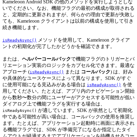
Kameleoon Android SDK の他のメソッドを実行しようとしな
いでください。なお、機能フラグの最初の構成が取得される
と、定期的に更新されますが、何らかの理由で更新が失敗し
ても、Kameleoon クライアントは以前の構成を使用して引き
続き機能します。
メソッドを使用して、Kameleoon クライア
isReadyAsync()
ントの初期化が完了したかどうかを確認できます。
または、
ヘルパーコールバック
で機能フラグのトリガーとバ
リエーション実装のロジックをカプセル化できます。最適な
アプローチ (
または
コールバック
) は、好み
isReadyAsync()
や具体的なユースケースによって異なります。SDK がすぐ
に使用可能になる見込みがある場合は
を使
isReadyAsync()
用してください。たとえば、アプリ内のナビゲーション開始
から数秒〜数分の間にユーザーがアクセスする可能性が低い
ダイアログ上で機能フラグを実行する場合は、
が適しています。SDK が依然として初期化
isReadyAsync()
中である可能性が高い場合は、コールバックの使用を推奨し
ます。たとえば、アプリケーション起動時に画面に表示され
る機能フラグでは、SDK が準備完了になるか指定したタイ
ムアウトが経過するまでアプリケーションを待機させるコー