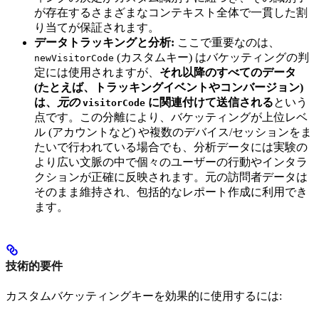
が存在するさまざまなコンテキスト全体で一貫した割
り当てが保証されます。
データトラッキングと分析:
ここで重要なのは、
(カスタムキー) はバケッティングの判
newVisitorCode
定には使用されますが、
それ以降のすべてのデータ
(たとえば、トラッキングイベントやコンバージョン)
は、
元の
に関連付けて送信される
という
visitorCode
点です。この分離により、バケッティングが上位レベ
ル (アカウントなど) や複数のデバイス/セッションをま
たいで行われている場合でも、分析データには実験の
より広い文脈の中で個々のユーザーの行動やインタラ
クションが正確に反映されます。元の訪問者データは
そのまま維持され、包括的なレポート作成に利用でき
ます。
技術的要件
カスタムバケッティングキーを効果的に使用するには: