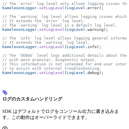
// The `error` log level only allows logging issues tha
KameleoonLogger
.
setLogLevel
(
LogLevel
.error);
// The `warning` log level allows logging issues which 
// It extends the `error` log level.
// The `warning` log level is a default log level.
KameleoonLogger
.
setLogLevel
(
LogLevel
.warning);
// The `info` log level allows logging general informat
// It extends the `warning` log level.
KameleoonLogger
.
setLogLevel
(
LogLevel
.info);
// The `DEBUG` level logs additional details about the 
// with more granular. diagnostic output.
// This information is not intended for end-user interp
// to assist with internal troubleshooting.
KameleoonLogger
.
setLogLevel
(
LogLevel
.debug);
ログのカスタムハンドリング
SDK はデフォルトでログをコンソール出力に書き込みま
す。この動作はオーバーライドできます。