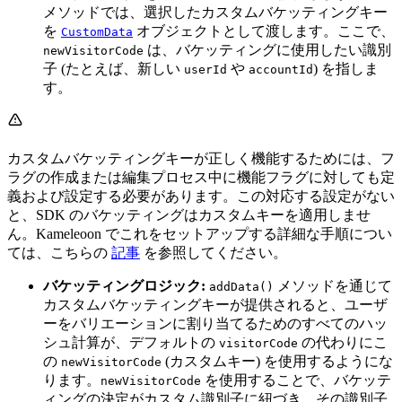
メソッドでは、選択したカスタムバケッティングキー
を
オブジェクトとして渡します。ここで、
CustomData
は、バケッティングに使用したい識別
newVisitorCode
子 (たとえば、新しい
や
) を指しま
userId
accountId
す。
カスタムバケッティングキーが正しく機能するためには、フ
ラグの作成または編集プロセス中に機能フラグに対しても定
義および設定する必要があります。この対応する設定がない
と、SDK のバケッティングはカスタムキーを適用しませ
ん。Kameleoon でこれをセットアップする詳細な手順につい
ては、こちらの
記事
を参照してください。
バケッティングロジック:
メソッドを通じて
addData()
カスタムバケッティングキーが提供されると、ユーザ
ーをバリエーションに割り当てるためのすべてのハッ
シュ計算が、デフォルトの
の代わりにこ
visitorCode
の
(カスタムキー) を使用するようにな
newVisitorCode
ります。
を使用することで、バケッテ
newVisitorCode
ィングの決定がカスタム識別子に紐づき、その識別子