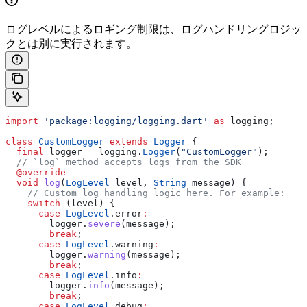
ログレベルによるロギング制限は、ログハンドリングロジッ
クとは別に実行されます。
import
 'package:logging/logging.dart'
 as
 logging;
class
 CustomLogger
 extends
 Logger
 {
  final
 logger 
=
 logging.
Logger
(
"CustomLogger"
);
  // `log` method accepts logs from the SDK
  @override
  void
 log
(
LogLevel
 level, 
String
 message) {
    // Custom log handling logic here. For example:
    switch
 (level) {
      case
 LogLevel
.error
:
        logger.
severe
(message);
        break
;
      case
 LogLevel
.warning
:
        logger.
warning
(message);
        break
;
      case
 LogLevel
.info
:
        logger.
info
(message);
        break
;
      case
 LogLevel
.debug
: