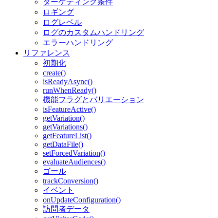
ターゲティング条件
ロギング
ログレベル
ログのカスタムハンドリング
エラーハンドリング
リファレンス
初期化
create()
isReadyAsync()
runWhenReady()
機能フラグとバリエーション
isFeatureActive()
getVariation()
getVariations()
getFeatureList()
getDataFile()
setForcedVariation()
evaluateAudiences()
ゴール
trackConversion()
イベント
onUpdateConfiguration()
訪問者データ