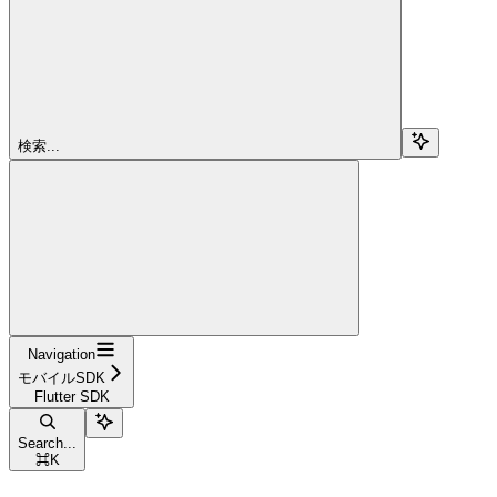
検索...
Navigation
モバイルSDK
Flutter SDK
Search...
⌘
K