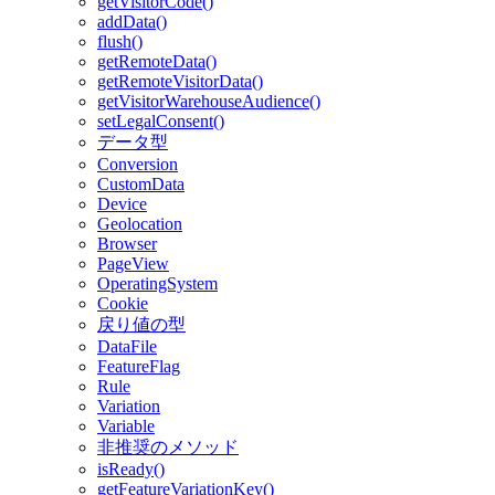
getVisitorCode()
addData()
flush()
getRemoteData()
getRemoteVisitorData()
getVisitorWarehouseAudience()
setLegalConsent()
データ型
Conversion
CustomData
Device
Geolocation
Browser
PageView
OperatingSystem
Cookie
戻り値の型
DataFile
FeatureFlag
Rule
Variation
Variable
非推奨のメソッド
isReady()
getFeatureVariationKey()