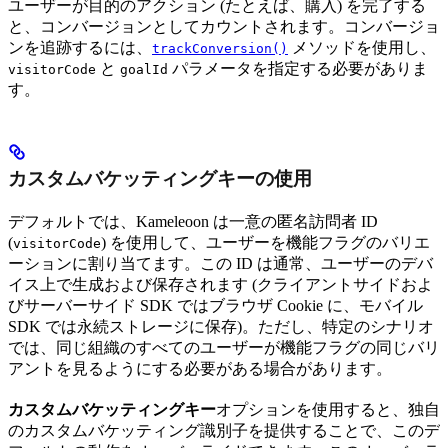
ユーザーが目的のアクション (たとえば、購入) を完了する
と、コンバージョンとしてカウントされます。コンバージョ
ンを追跡するには、
メソッドを使用し、
trackConversion()
と
パラメータを指定する必要がありま
visitorCode
goalId
す。
カスタムバケッティングキーの使用
デフォルトでは、Kameleoon は一意の匿名訪問者 ID
(
) を使用して、ユーザーを機能フラグのバリエ
visitorCode
ーションに割り当てます。この ID は通常、ユーザーのデバ
イス上で生成および保存されます (クライアントサイドおよ
びサーバーサイド SDK ではブラウザ Cookie に、モバイル
SDK では永続ストレージに保存)。ただし、特定のシナリオ
では、同じ組織のすべてのユーザーが機能フラグの同じバリ
アントを見るようにする必要がある場合があります。
カスタムバケッティングキー
オプションを使用すると、独自
のカスタムバケッティング識別子を提供することで、このデ