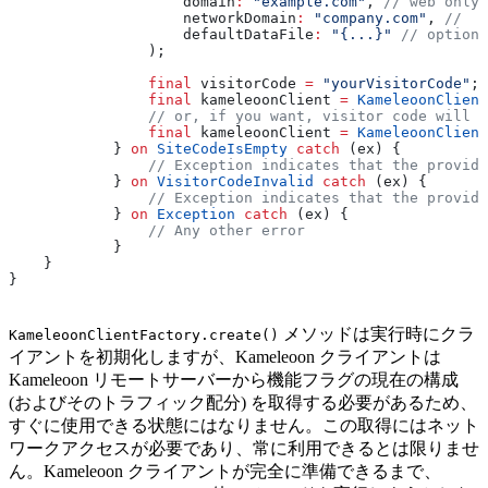
                    domain
:
 "example.com"
, 
// web only 
                    networkDomain
:
 "company.com"
, 
//  w
                    defaultDataFile
:
 "{...}"
 // optiona
                );
                final
 visitorCode 
=
 "yourVisitorCode"
;
                final
 kameleoonClient 
=
 KameleoonClient
                // or, if you want, visitor code will b
                final
 kameleoonClient 
=
 KameleoonClient
            } 
on
 SiteCodeIsEmpty
 catch
 (ex) {
                // Exception indicates that the provide
            } 
on
 VisitorCodeInvalid
 catch
 (ex) {
                // Exception indicates that the provide
            } 
on
 Exception
 catch
 (ex) {
                // Any other error
            }
    }
}
メソッドは実行時にクラ
KameleoonClientFactory.create()
イアントを初期化しますが、Kameleoon クライアントは
Kameleoon リモートサーバーから機能フラグの現在の構成
(およびそのトラフィック配分) を取得する必要があるため、
すぐに使用できる状態にはなりません。この取得にはネット
ワークアクセスが必要であり、常に利用できるとは限りませ
ん。Kameleoon クライアントが完全に準備できるまで、