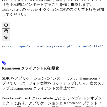
リを明示的にインポートすることを強く推奨します。
の
セクションに次のスクリプト行を追加
index.html
<head>
してください。
<
script
 type
=
"application/javascript"
 charset
=
"utf-8"
 s
Kameleoon クライアントの初期化
SDK をアプリケーションにインストールし、Kameleoon ア
プリでサーバーサイド実験をセットアップしたら、次のステ
ップは Kameleoon クライアントの作成です。
は (
ごとに) シングルトンオブジ
KameleoonClient
siteCode
ェクトであり、アプリケーションと Kameleoon プラットフ