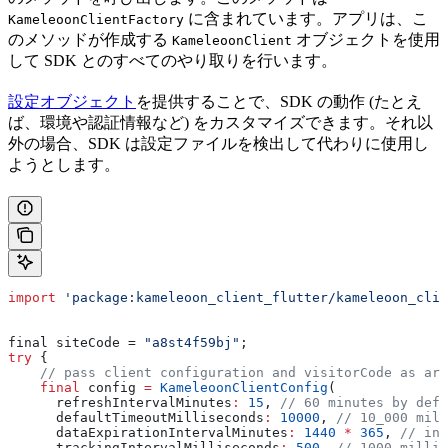
に含まれています。アプリは、こ
KameleoonClientFactory
のメソッドが作成する
オブジェクトを使用
KameleoonClient
して SDK とのすべてのやり取りを行います。
設定オブジェクト
を提供することで、SDK の動作 (たとえ
ば、環境や認証情報など) をカスタマイズできます。それ以
外の場合、SDK は設定ファイルを検出して代わりに使用し
ようとします。
import
 'package:kameleoon_client_flutter/kameleoon_clie
final siteCode = 
"a8st4f59bj"
;
try
 {
    // pass client configuration and visitorCode as arg
    final
 config 
=
 KameleoonClientConfig
(
      refreshIntervalMinutes
:
 15
, 
// 60 minutes by defa
      defaultTimeoutMilliseconds
:
 10000
, 
// 10_000 mill
      dataExpirationIntervalMinutes
:
 1440
 *
 365
, 
// inf
      trackingIntervalMilliseconds
:
 500
, 
// 1000 millis