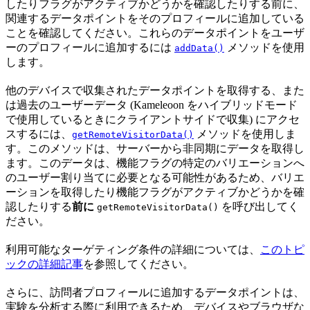
したりフラグがアクティブかどうかを確認したりする前に、
関連するデータポイントをそのプロフィールに追加している
ことを確認してください。これらのデータポイントをユーザ
ーのプロフィールに追加するには
メソッドを使用
addData()
します。
他のデバイスで収集されたデータポイントを取得する、また
は過去のユーザーデータ (Kameleoon をハイブリッドモード
で使用しているときにクライアントサイドで収集) にアクセ
スするには、
メソッドを使用しま
getRemoteVisitorData()
す。このメソッドは、サーバーから非同期にデータを取得し
ます。このデータは、機能フラグの特定のバリエーションへ
のユーザー割り当てに必要となる可能性があるため、バリエ
ーションを取得したり機能フラグがアクティブかどうかを確
認したりする
前に
を呼び出してく
getRemoteVisitorData()
ださい。
利用可能なターゲティング条件の詳細については、
このトピ
ックの詳細記事
を参照してください。
さらに、訪問者プロフィールに追加するデータポイントは、
実験を分析する際に利用できるため、デバイスやブラウザな