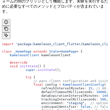
ォームの間のブリッジとして機能します。実験を実行するた
めに必要なすべてのメソッドとプロパティが含まれていま
す。
import
 'package:kameleoon_client_flutter/kameleoon_clie
class
 _HomePage
 extends
 State
<
HomePage
> {
    KameleoonClient
 kameleoonClient
    @override
    void
 initState
() {
            super
.
initState
();
            try
 {
                // pass client configuration and visito
                final
 config 
=
 KameleoonClientConfig
(
                    refreshIntervalMinutes
:
 15
, 
// 60 m
                    defaultTimeoutMilliseconds
:
 10000
, 
                    dataExpirationIntervalMinutes
:
 1440
                    trackingIntervalMilliseconds
:
 500
, 
                    environment
:
 "staging"
,  
// optiona
                    isUniqueIdentifier
:
 false
, 
// false