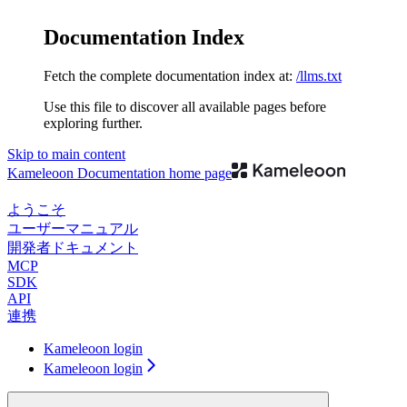
Documentation Index
Fetch the complete documentation index at:
/llms.txt
Use this file to discover all available pages before
exploring further.
Skip to main content
Kameleoon Documentation
home page
ようこそ
ユーザーマニュアル
開発者ドキュメント
MCP
SDK
API
連携
Kameleoon login
Kameleoon login