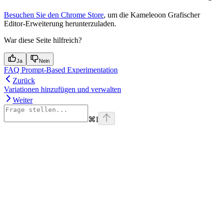
Besuchen Sie den Chrome Store
, um die Kameleoon Grafischer
Editor-Erweiterung herunterzuladen.
War diese Seite hilfreich?
Ja
Nein
FAQ Prompt-Based Experimentation
Zurück
Variationen hinzufügen und verwalten
Weiter
⌘
I
Assistant
Responses
are
generated
using
AI