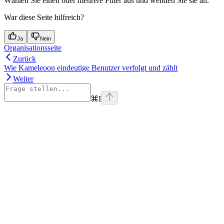
Wählen Sie einen oder mehrere Filter aus und wenden Sie sie an.
War diese Seite hilfreich?
Ja
Nein
Organisationsseite
Zurück
Wie Kameleoon eindeutige Benutzer verfolgt und zählt
Weiter
⌘
I
Assistant
Responses
are
generated
using
AI
and
may
contain