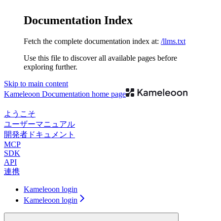
Documentation Index
Fetch the complete documentation index at:
/llms.txt
Use this file to discover all available pages before
exploring further.
Skip to main content
Kameleoon Documentation
home page
ようこそ
ユーザーマニュアル
開発者ドキュメント
MCP
SDK
API
連携
Kameleoon login
Kameleoon login