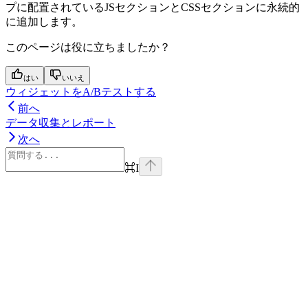
プに配置されているJSセクションとCSSセクションに永続的
に追加します。
このページは役に立ちましたか？
はい
いいえ
ウィジェットをA/Bテストする
前へ
データ収集とレポート
次へ
⌘
I
Assistant
Responses
are
generated
using
AI