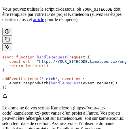
Vous pouvez utiliser le script ci-dessous, où
doit
YOUR_SITECODE
être remplacé par votre ID de projet Kameleoon (suivez les étapes
décrites dans cet
article
pour le récupérer).
async
 function
 handleRequest
(
request
 { 
   const
 url
 =
 "https://YOUR_SITECODE.kameleoon.xx/engi
   return
 fetch
(
url
)
}
addEventListener
(
'fetch'
, 
event
 =>
 {
   event.respondWith(
handleRequest
(event.request))
})
Le domaine de vos scripts Kameleoon (https://[your-site-
code].kameleoon.xx) peut varier d’un projet à l’autre. Vos projets
peuvent être hébergés soit sur kameleoon.eu, soit sur kameleoon.io,
selon leur date de création. Assurez-vous d’utiliser le domaine
affiché dans votre projet dans l’application Kameleoon.