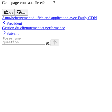
Cette page vous a-t-elle été utile ?
Oui
Non
Auto-hebergement du fichier d'application avec Fastly CDN
Précédent
Gestion du clignotement et performance
Suivant
⌘
I
Assistant
Responses
are
generated
using
AI
and
may
contain
mistakes.