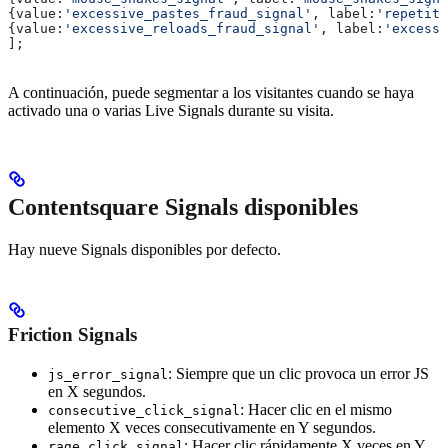
{
value:
'excessive_pastes_fraud_signal'
, 
label:
'repetiti
{
value:
'excessive_reloads_fraud_signal'
, 
label:
'excessi
];
A continuación, puede segmentar a los visitantes cuando se haya
activado una o varias Live Signals durante su visita.
Contentsquare Signals disponibles
Hay nueve Signals disponibles por defecto.
Friction Signals
: Siempre que un clic provoca un error JS
js_error_signal
en X segundos.
: Hacer clic en el mismo
consecutive_click_signal
elemento X veces consecutivamente en Y segundos.
: Hacer clic rápidamente X veces en Y
rage_click_signal