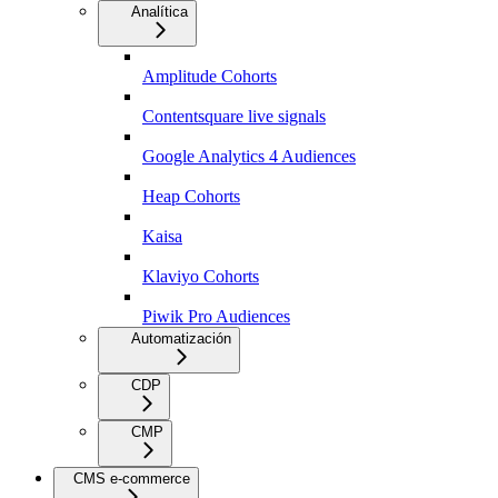
Analítica
Amplitude Cohorts
Contentsquare live signals
Google Analytics 4 Audiences
Heap Cohorts
Kaisa
Klaviyo Cohorts
Piwik Pro Audiences
Automatización
CDP
CMP
CMS e-commerce