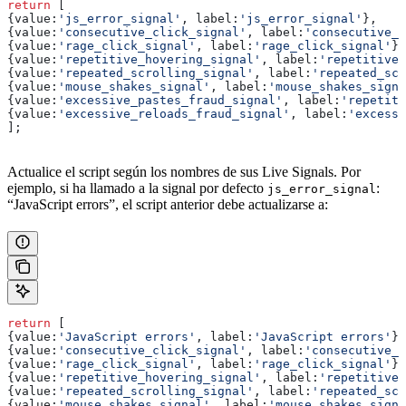
return
 [
{
value:
'js_error_signal'
, 
label:
'js_error_signal'
}, 
{
value:
'consecutive_click_signal'
, 
label:
'consecutive_c
{
value:
'rage_click_signal'
, 
label:
'rage_click_signal'
},
{
value:
'repetitive_hovering_signal'
, 
label:
'repetitive_
{
value:
'repeated_scrolling_signal'
, 
label:
'repeated_scr
{
value:
'mouse_shakes_signal'
, 
label:
'mouse_shakes_signa
{
value:
'excessive_pastes_fraud_signal'
, 
label:
'repetiti
{
value:
'excessive_reloads_fraud_signal'
, 
label:
'excessi
];
Actualice el script según los nombres de sus Live Signals. Por
ejemplo, si ha llamado a la signal por defecto
:
js_error_signal
“JavaScript errors”, el script anterior debe actualizarse a:
return
 [
{
value:
'JavaScript errors'
, 
label:
'JavaScript errors'
},
{
value:
'consecutive_click_signal'
, 
label:
'consecutive_c
{
value:
'rage_click_signal'
, 
label:
'rage_click_signal'
},
{
value:
'repetitive_hovering_signal'
, 
label:
'repetitive_
{
value:
'repeated_scrolling_signal'
, 
label:
'repeated_scr
{
value:
'mouse_shakes_signal'
, 
label:
'mouse_shakes_signa