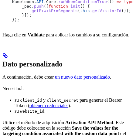
    Kameleoon
.
API
.
Core
.
runWhenConditionTrue
(() 
=>
 typeo
        _paq
.
push
([
function
 init
() {
            getPiwikProSegments
(
this
.
getVisitorId
());
        }]);
    });
Haga clic en
Validate
para aplicar los cambios a su configuración.
Dato personalizado
A continuación, debe crear
un nuevo dato personalizado
.
Necesitará:
su
y
para generar el Bearer
client_id
client_secret
Token (
obtener credenciales
).
su
.
website_id
Utilice el método de adquisición
Activation API Method
. Este
código debe colocarse en la sección
Save the values for the
targeting condition associated with the custom data point
del