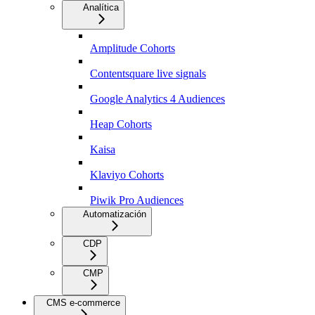
Analítica
Amplitude Cohorts
Contentsquare live signals
Google Analytics 4 Audiences
Heap Cohorts
Kaisa
Klaviyo Cohorts
Piwik Pro Audiences
Automatización
CDP
CMP
CMS e-commerce