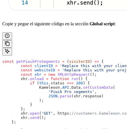
Copie y pegue el siguiente código en la sección
Global script
:
const
 getPiwikProSegments
 =
 (
visitorID
) 
=>
 {
        const
 clientID
 =
 'Replace this with your client
        const
 websiteID
 =
 'Replace this with your proje
        const
 xhr
 =
 new
 XMLHttpRequest
();
        xhr
.
onload
 =
 function
 run
() {
            if
 (
this
.
status
 ===
 200
) {
                Kameleoon
.
API
.
Data
.
setCustomData
(
                    'Piwik Pro segments'
,
                    JSON
.
parse
(
xhr
.
response
)
                );
            }
        };
        xhr
.
open
(
'GET'
, 
https
:
//customers.kameleoon.com
        xhr
.
send
();
    };