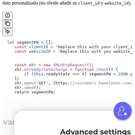
dato personalizado (no olvide añadir su
y
).
client_id
website_id
  let
 segmentPW
 =
 [];
     const
 clientID
 =
 'Replace this with your client_id
     const
 websiteID
 =
 'Replace this with you website_i
     const
 xhr
 =
 new
 XMLHttpRequest
();
     xhr
.
onreadystatechange
 =
 function
 check
() {
         if
 (
this
.
readyState
 ===
 4
) 
segmentPW
 =
 JSON
.
pa
     };
     xhr
.
open
(
'GET'
, [
https
:
//customers.kameleoon.com/k
     xhr
.
send
();
     return
 segmentPW
; 