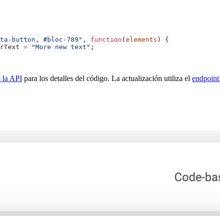
ta-button, #bloc-789"
, 
function
(
elements
) {
rText
 =
 "More new text"
;
e la API
para los detalles del código. La actualización utiliza el
endpoint