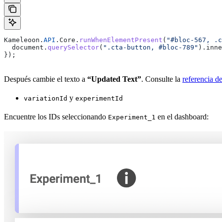
Kameleoon
.
API
.
Core
.
runWhenElementPresent
(
"#bloc-567, .c
  document
.
querySelector
(
".cta-button, #bloc-789"
).
inne
});
Después cambie el texto a
“Updated Text”
. Consulte la
referencia d
y
variationId
experimentId
Encuentre los IDs seleccionando
en el dashboard:
Experiment_1