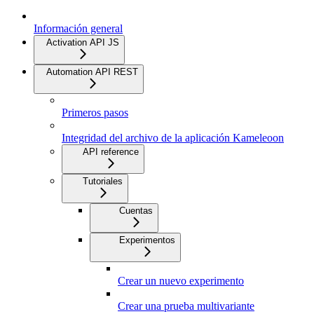
Información general
Activation API JS
Automation API REST
Primeros pasos
Integridad del archivo de la aplicación Kameleoon
API reference
Tutoriales
Cuentas
Experimentos
Crear un nuevo experimento
Crear una prueba multivariante