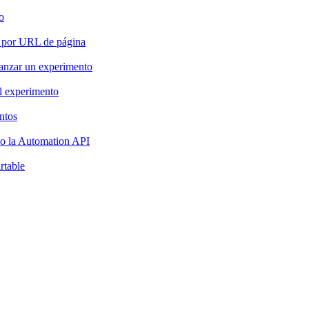
o
es por URL de página
lanzar un experimento
el experimento
ntos
do la Automation API
rtable