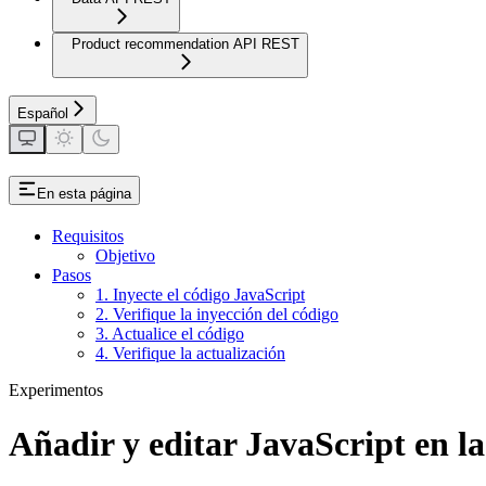
Product recommendation API REST
Español
En esta página
Requisitos
Objetivo
Pasos
1. Inyecte el código JavaScript
2. Verifique la inyección del código
3. Actualice el código
4. Verifique la actualización
Experimentos
Añadir y editar JavaScript en l