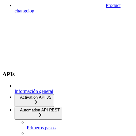
Product
changelog
APIs
Información general
Activation API JS
Automation API REST
Primeros pasos