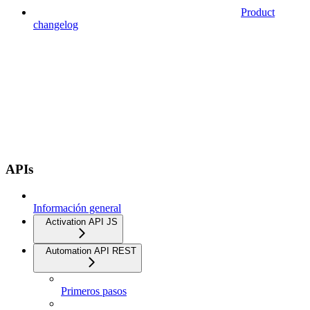
Product
changelog
APIs
Información general
Activation API JS
Automation API REST
Primeros pasos