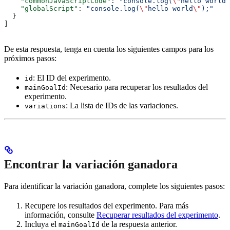
    "commonJavaScriptCode"
: 
"console.log(
\"
hello world
\
    "globalScript"
: 
"console.log(
\"
hello world
\"
);"
  }
]
De esta respuesta, tenga en cuenta los siguientes campos para los
próximos pasos:
: El ID del experimento.
id
: Necesario para recuperar los resultados del
mainGoalId
experimento.
: La lista de IDs de las variaciones.
variations
Encontrar la variación ganadora
Para identificar la variación ganadora, complete los siguientes pasos:
Recupere los resultados del experimento. Para más
información, consulte
Recuperar resultados del experimento
.
Incluya el
de la respuesta anterior.
mainGoalId