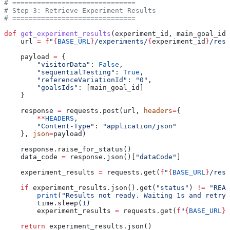
# ==============================
# Step 3: Retrieve Experiment Results
# ==============================
def
 get_experiment_results
(
experiment_id
, 
main_goal_id
)
    url 
=
 f
"
{
BASE_URL
}
/experiments/
{
experiment_id
}
/resu
    payload 
=
 {
        "visitorData"
: 
False
,
        "sequentialTesting"
: 
True
,
        "referenceVariationId"
: 
"0"
,
        "goalsIds"
: [main_goal_id]
    }
    response 
=
 requests.post(url, 
headers
=
{
        **
HEADERS
,
        "Content-Type"
: 
"application/json"
    }, 
json
=
payload)
    response.raise_for_status()
    data_code 
=
 response.json()[
"dataCode"
]
    experiment_results 
=
 requests.get(
f
"
{
BASE_URL
}
/resu
    if
 experiment_results.json().get(
"status"
) 
!=
 "READ
        print
(
"Results not ready. Waiting 1s and retryi
        time.sleep(
1
)
        experiment_results 
=
 requests.get(
f
"
{
BASE_URL
}
/
    return
 experiment_results.json()