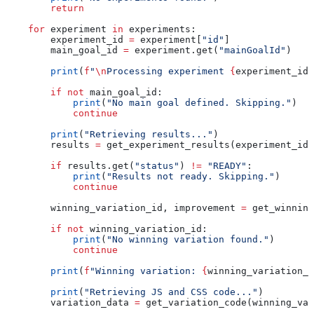
        return
    for
 experiment 
in
 experiments:
        experiment_id 
=
 experiment[
"id"
]
        main_goal_id 
=
 experiment.get(
"mainGoalId"
)
        print
(
f
"
\n
Processing experiment 
{
experiment_id
}
        if
 not
 main_goal_id:
            print
(
"No main goal defined. Skipping."
)
            continue
        print
(
"Retrieving results..."
)
        results 
=
 get_experiment_results(experiment_id,
        if
 results.get(
"status"
) 
!=
 "READY"
:
            print
(
"Results not ready. Skipping."
)
            continue
        winning_variation_id, improvement 
=
 get_winning
        if
 not
 winning_variation_id:
            print
(
"No winning variation found."
)
            continue
        print
(
f
"Winning variation: 
{
winning_variation_i
        print
(
"Retrieving JS and CSS code..."
)
        variation_data 
=
 get_variation_code(winning_var