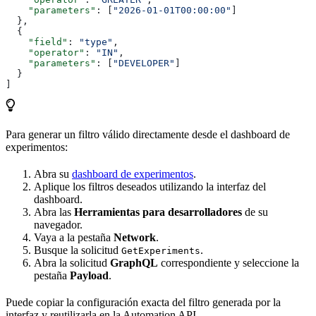
    "parameters"
: [
"2026-01-01T00:00:00"
]
  },
  {
    "field"
: 
"type"
,
    "operator"
: 
"IN"
,
    "parameters"
: [
"DEVELOPER"
]
  }
]
Para generar un filtro válido directamente desde el dashboard de
experimentos:
Abra su
dashboard de experimentos
.
Aplique los filtros deseados utilizando la interfaz del
dashboard.
Abra las
Herramientas para desarrolladores
de su
navegador.
Vaya a la pestaña
Network
.
Busque la solicitud
.
GetExperiments
Abra la solicitud
GraphQL
correspondiente y seleccione la
pestaña
Payload
.
Puede copiar la configuración exacta del filtro generada por la
interfaz y reutilizarla en la Automation API.