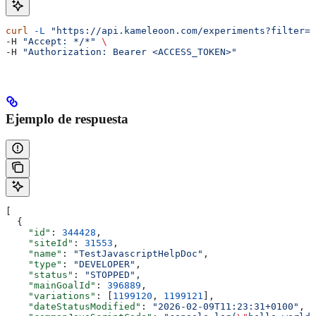
curl
 -L
 "https://api.kameleoon.com/experiments?filter=%
-H 
"Accept: */*"
 \
-H 
"Authorization: Bearer <ACCESS_TOKEN>"
Ejemplo de respuesta
[
  {
    "id"
: 
344428
,
    "siteId"
: 
31553
,
    "name"
: 
"TestJavascriptHelpDoc"
,
    "type"
: 
"DEVELOPER"
,
    "status"
: 
"STOPPED"
,
    "mainGoalId"
: 
396889
,
    "variations"
: [
1199120
, 
1199121
],
    "dateStatusModified"
: 
"2026-02-09T11:23:31+0100"
,