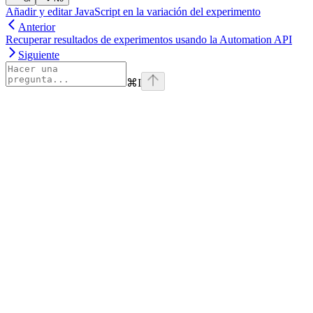
Añadir y editar JavaScript en la variación del experimento
Anterior
Recuperar resultados de experimentos usando la Automation API
Siguiente
⌘
I
Assistant
Responses
are
generated
using
AI
and
may
contain
mistakes.