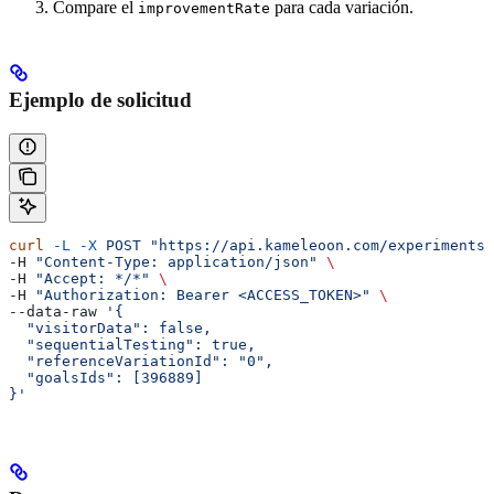
Compare el
para cada variación.
improvementRate
Ejemplo de solicitud
curl
 -L
 -X
 POST
 "https://api.kameleoon.com/experiments/
-H 
"Content-Type: application/json"
 \
-H 
"Accept: */*"
 \
-H 
"Authorization: Bearer <ACCESS_TOKEN>"
 \
--data-raw 
'{
  "visitorData": false,
  "sequentialTesting": true,
  "referenceVariationId": "0",
  "goalsIds": [396889]
}'