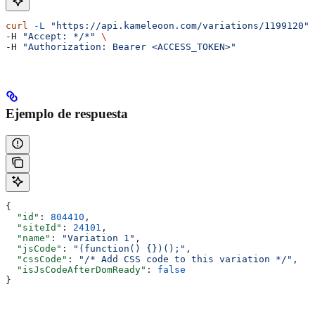
curl
 -L
 "https://api.kameleoon.com/variations/1199120"
 
-H 
"Accept: */*"
 \
-H 
"Authorization: Bearer <ACCESS_TOKEN>"
Ejemplo de respuesta
{
  "id"
: 
804410
,
  "siteId"
: 
24101
,
  "name"
: 
"Variation 1"
,
  "jsCode"
: 
"(function() {})();"
,
  "cssCode"
: 
"/* Add CSS code to this variation */"
,
  "isJsCodeAfterDomReady"
: 
false
}