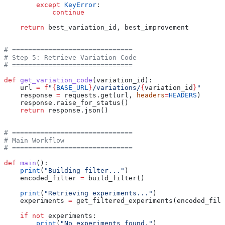
        except
 KeyError
:
            continue
    return
 best_variation_id, best_improvement
# ==============================
# Step 5: Retrieve Variation Code
# ==============================
def
 get_variation_code
(
variation_id
):
    url 
=
 f
"
{
BASE_URL
}
/variations/
{
variation_id
}
"
    response 
=
 requests.get(url, 
headers
=
HEADERS
)
    response.raise_for_status()
    return
 response.json()
# ==============================
# Main Workflow
# ==============================
def
 main
():
    print
(
"Building filter..."
)
    encoded_filter 
=
 build_filter()
    print
(
"Retrieving experiments..."
)
    experiments 
=
 get_filtered_experiments(encoded_filt
    if
 not
 experiments:
        print
(
"No experiments found."
)