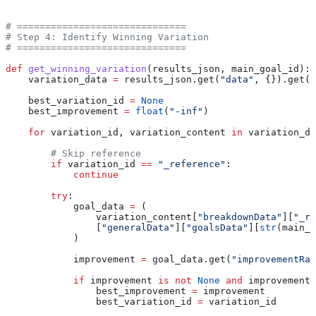
# ==============================
# Step 4: Identify Winning Variation
# ==============================
def
 get_winning_variation
(
results_json
, 
main_goal_id
):
    variation_data 
=
 results_json.get(
"data"
, {}).get(
"
    best_variation_id 
=
 None
    best_improvement 
=
 float
(
"-inf"
)
    for
 variation_id, variation_content 
in
 variation_da
        # Skip reference
        if
 variation_id 
==
 "_reference"
:
            continue
        try
:
            goal_data 
=
 (
                variation_content[
"breakdownData"
][
"_re
                [
"generalData"
][
"goalsData"
][
str
(main_g
            )
            improvement 
=
 goal_data.get(
"improvementRat
            if
 improvement 
is
 not
 None
 and
 improvement 
                best_improvement 
=
 improvement
                best_variation_id 
=
 variation_id