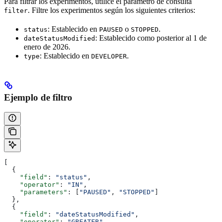
Para filtrar los experimentos, utilice el parámetro de consulta
. Filtre los experimentos según los siguientes criterios:
filter
: Establecido en
o
.
status
PAUSED
STOPPED
: Establecido como posterior al 1 de
dateStatusModified
enero de 2026.
: Establecido en
.
type
DEVELOPER
Ejemplo de filtro
[
  {
    "field"
: 
"status"
,
    "operator"
: 
"IN"
,
    "parameters"
: [
"PAUSED"
, 
"STOPPED"
]
  },
  {
    "field"
: 
"dateStatusModified"
,
    "operator"
: 
"GREATER"
,