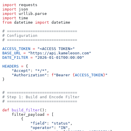
import
 requests
import
 json
import
 urllib.parse
import
 time
from
 datetime 
import
 datetime
# ==============================
# Configuration
# ==============================
ACCESS_TOKEN
 =
 "<ACCESS TOKEN>"
BASE_URL
 =
 "https://api.kameleoon.com"
DATE_FILTER
 =
 "2026-01-01T00:00:00"
HEADERS
 =
 {
    "Accept"
: 
"*/*"
,
    "Authorization"
: 
f
"Bearer 
{
ACCESS_TOKEN
}
"
}
# ==============================
# Step 1: Build and Encode Filter
# ==============================
def
 build_filter
():
    filter_payload 
=
 [
        {
            "field"
: 
"status"
,
            "operator"
: 
"IN"
,