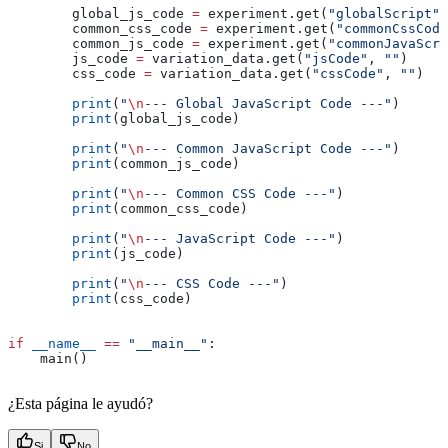
        global_js_code 
=
 experiment.get(
"globalScript"
,
        common_css_code 
=
 experiment.get(
"commonCssCode
        common_js_code 
=
 experiment.get(
"commonJavaScr
        js_code 
=
 variation_data.get(
"jsCode"
, 
""
)
        css_code 
=
 variation_data.get(
"cssCode"
, 
""
)
        print
(
"
\n
--- Global JavaScript Code ---"
)
        print
(global_js_code)
        print
(
"
\n
--- Common JavaScript Code ---"
)
        print
(common_js_code)
        print
(
"
\n
--- Common CSS Code ---"
)
        print
(common_css_code)
        print
(
"
\n
--- JavaScript Code ---"
)
        print
(js_code)
        print
(
"
\n
--- CSS Code ---"
)
        print
(css_code)
if
 __name__
 ==
 "__main__"
:
    main()
¿Esta página le ayudó?
Si
No