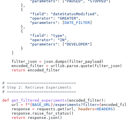
            "parameters"
: [
"PAUSED"
, 
"STOPPED"
]
        },
        {
            "field"
: 
"dateStatusModified"
,
            "operator"
: 
"GREATER"
,
            "parameters"
: [
DATE_FILTER
]
        },
        {
            "field"
: 
"type"
,
            "operator"
: 
"IN"
,
            "parameters"
: [
"DEVELOPER"
]
        }
    ]
    filter_json 
=
 json.dumps(filter_payload)
    encoded_filter 
=
 urllib.parse.quote(filter_json)
    return
 encoded_filter
# ==============================
# Step 2: Retrieve Experiments
# ==============================
def
 get_filtered_experiments
(
encoded_filter
):
    url 
=
 f
"
{
BASE_URL
}
/experiments?filter=
{
encoded_filt
    response 
=
 requests.get(url, 
headers
=
HEADERS
)
    response.raise_for_status()
    return
 response.json()