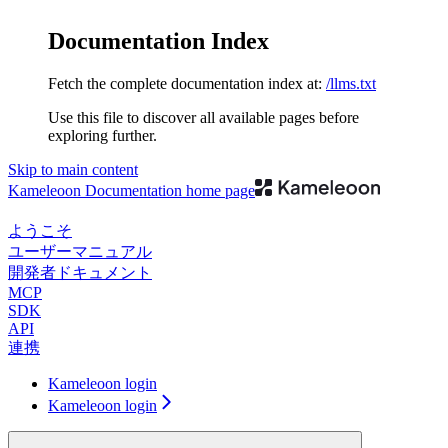
Documentation Index
Fetch the complete documentation index at:
/llms.txt
Use this file to discover all available pages before
exploring further.
Skip to main content
Kameleoon Documentation
home page
ようこそ
ユーザーマニュアル
開発者ドキュメント
MCP
SDK
API
連携
Kameleoon login
Kameleoon login