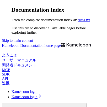
Documentation Index
Fetch the complete documentation index at:
/llms.txt
Use this file to discover all available pages before
exploring further.
Skip to main content
Kameleoon Documentation
home page
ようこそ
ユーザーマニュアル
開発者ドキュメント
MCP
SDK
API
連携
Kameleoon login
Kameleoon login