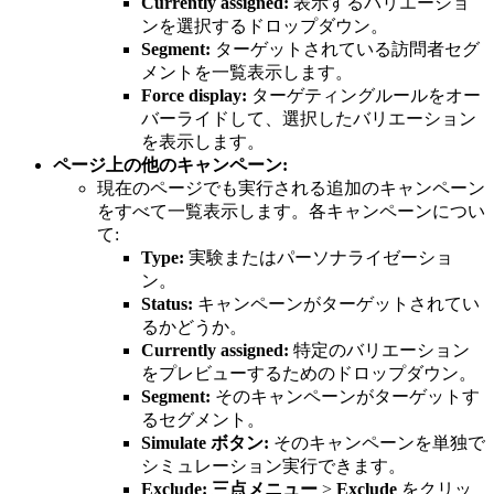
Currently assigned:
表示するバリエーショ
ンを選択するドロップダウン。
Segment:
ターゲットされている訪問者セグ
メントを一覧表示します。
Force display:
ターゲティングルールをオー
バーライドして、選択したバリエーション
を表示します。
ページ上の他のキャンペーン:
現在のページでも実行される追加のキャンペーン
をすべて一覧表示します。各キャンペーンについ
て:
Type:
実験またはパーソナライゼーショ
ン。
Status:
キャンペーンがターゲットされてい
るかどうか。
Currently assigned:
特定のバリエーション
をプレビューするためのドロップダウン。
Segment:
そのキャンペーンがターゲットす
るセグメント。
Simulate ボタン:
そのキャンペーンを単独で
シミュレーション実行できます。
Exclude:
三点メニュー
>
Exclude
をクリッ