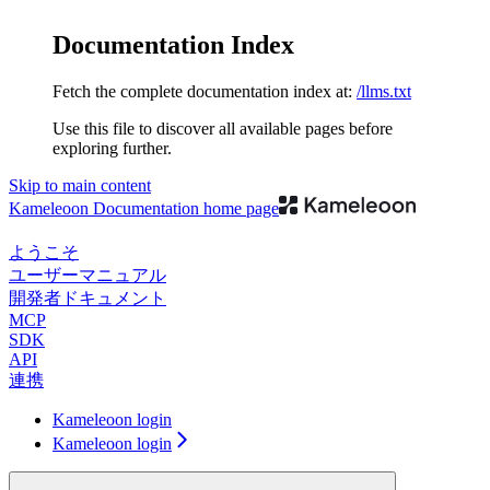
Documentation Index
Fetch the complete documentation index at:
/llms.txt
Use this file to discover all available pages before
exploring further.
Skip to main content
Kameleoon Documentation
home page
ようこそ
ユーザーマニュアル
開発者ドキュメント
MCP
SDK
API
連携
Kameleoon login
Kameleoon login