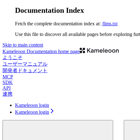
Documentation Index
Fetch the complete documentation index at:
/llms.txt
Use this file to discover all available pages before exploring fur
Skip to main content
Kameleoon Documentation
home page
ようこそ
ユーザーマニュアル
開発者ドキュメント
MCP
SDK
API
連携
Kameleoon login
Kameleoon login