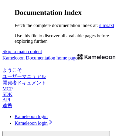
Documentation Index
Fetch the complete documentation index at:
/llms.txt
Use this file to discover all available pages before
exploring further.
Skip to main content
Kameleoon Documentation
home page
ようこそ
ユーザーマニュアル
開発者ドキュメント
MCP
SDK
API
連携
Kameleoon login
Kameleoon login