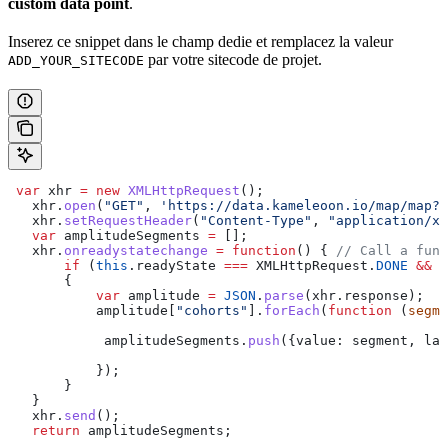
custom data point
.
Inserez ce snippet dans le champ dedie et remplacez la valeur
par votre sitecode de projet.
ADD_YOUR_SITECODE
 var
 xhr
 =
 new
 XMLHttpRequest
();
   xhr
.
open
(
"GET"
, 
'https://data.kameleoon.io/map/map?s
   xhr
.
setRequestHeader
(
"Content-Type"
, 
"application/x-
   var
 amplitudeSegments
 =
 [];
   xhr
.
onreadystatechange
 =
 function
() { 
// Call a func
       if
 (
this
.
readyState
 ===
 XMLHttpRequest
.
DONE
 &&
 t
       {
           var
 amplitude
 =
 JSON
.
parse
(
xhr
.
response
);
           amplitude
[
"cohorts"
].
forEach
(
function
 (
segme
            amplitudeSegments
.
push
({
value:
 segment
, 
lab
           });
       }
   }
   xhr
.
send
();
   return
 amplitudeSegments
;