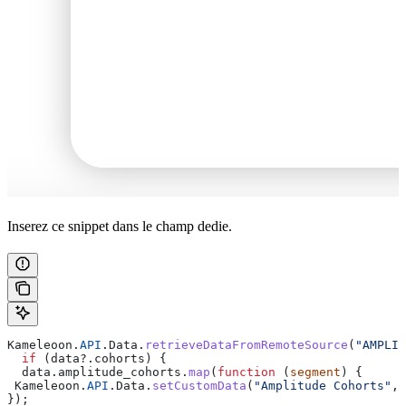
Inserez ce snippet dans le champ dedie.
Kameleoon
.
API
.
Data
.
retrieveDataFromRemoteSource
(
"AMPLIT
  if
 (
data
?.
cohorts
) {
  data
.
amplitude_cohorts
.
map
(
function
 (
segment
) {
 Kameleoon
.
API
.
Data
.
setCustomData
(
"Amplitude Cohorts"
, 
});