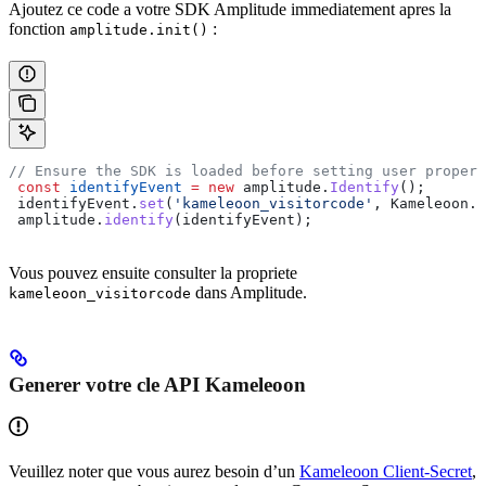
Ajoutez ce code a votre SDK Amplitude immediatement apres la
fonction
:
amplitude.init()
// Ensure the SDK is loaded before setting user propert
 const
 identifyEvent
 =
 new
 amplitude
.
Identify
();
 identifyEvent
.
set
(
'kameleoon_visitorcode'
, 
Kameleoon
.
A
 amplitude
.
identify
(
identifyEvent
);
Vous pouvez ensuite consulter la propriete
dans Amplitude.
kameleoon_visitorcode
Generer votre cle API Kameleoon
Veuillez noter que vous aurez besoin d’un
Kameleoon Client-Secret
,