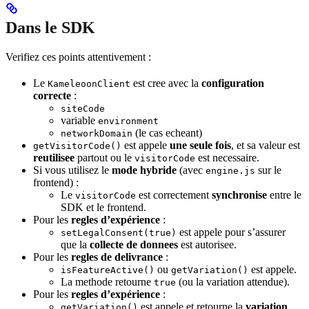
Dans le SDK
Verifiez ces points attentivement :
Le
est cree avec la
configuration
KameleoonClient
correcte
:
siteCode
variable
environment
(le cas echeant)
networkDomain
est appele
une seule fois
, et sa valeur est
getVisitorCode()
reutilisee
partout ou le
est necessaire.
visitorCode
Si vous utilisez le
mode hybride
(avec
sur le
engine.js
frontend) :
Le
est correctement
synchronise
entre le
visitorCode
SDK et le frontend.
Pour les
regles d’expérience
:
est appele pour s’assurer
setLegalConsent(true)
que la
collecte de donnees
est autorisee.
Pour les
regles de delivrance
:
ou
est appele.
isFeatureActive()
getVariation()
La methode retourne
(ou la variation attendue).
true
Pour les
regles d’expérience
:
est appele et retourne la
variation
getVariation()