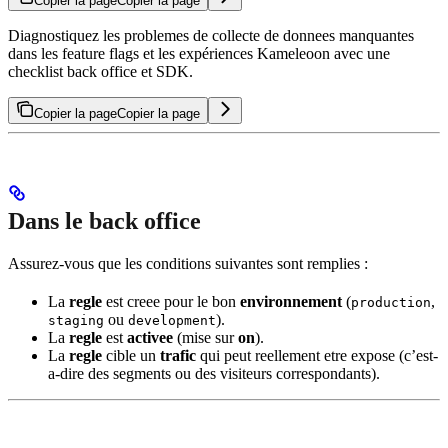
Copier la page
Copier la page
Diagnostiquez les problemes de collecte de donnees manquantes
dans les feature flags et les expériences Kameleoon avec une
checklist back office et SDK.
Copier la page
Copier la page
Dans le back office
Assurez-vous que les conditions suivantes sont remplies :
La
regle
est creee pour le bon
environnement
(
,
production
ou
).
staging
development
La
regle
est
activee
(mise sur
on
).
La
regle
cible un
trafic
qui peut reellement etre expose (c’est-
a-dire des segments ou des visiteurs correspondants).