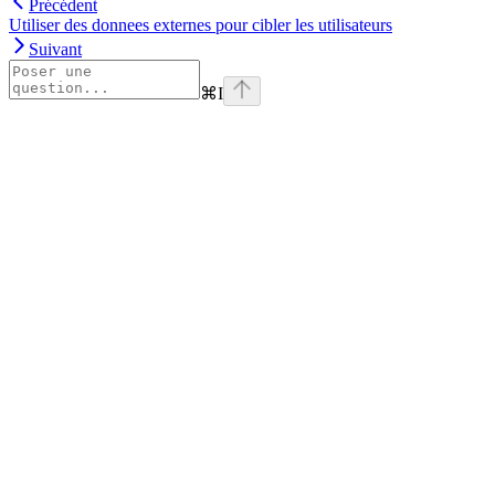
Précédent
Utiliser des donnees externes pour cibler les utilisateurs
Suivant
⌘
I
Assistant
Responses
are
generated
using
AI
and
may
contain
mistakes.