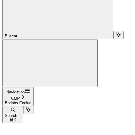
Buscar...
Navigation
CMP
Borlabs Cookie
Search...
⌘
K