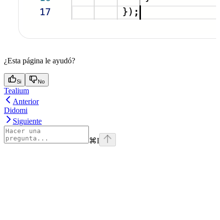
¿Esta página le ayudó?
Si
No
Tealium
Anterior
Didomi
Siguiente
⌘
I
Assistant
Responses
are
generated