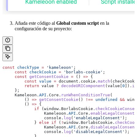
Añada este código al
Global custom script
en la
configuración de su proyecto:
const
 checkType
 =
 'kameleoon'
;
     const
 checkCookie
 =
 'borlabs-cookie'
;
     const
 getConsentCookie
 =
 () 
=>
 {
         const
 value
 =
 document
.
cookie
.
match
(
checkCooki
         return
 value
 ?
 decodeURIComponent
(
value
[
0
]).
in
     };
     Kameleoon
.
API
.
Core
.
runWhenConditionTrue
(
         () 
=>
 getConsentCookie
() 
!==
 undefined
 &&
 wind
         () 
=>
 {
             if
 (
window
.
BorlabsCookie
.
checkCookieConsen
                 Kameleoon
.
API
.
Core
.
enableLegalConsent
(
                 console
.
log
(
'enableLegalConsent'
);
             } 
else
 if
 (
!
window
.
BorlabsCookie
.
checkCook
                 Kameleoon
.
API
.
Core
.
disableLegalConsent
                 console
.
log
(
'disableLegalConsent'
);
             }