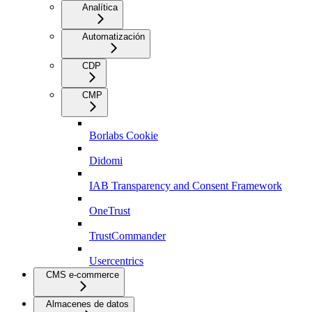
Analítica
Automatización
CDP
CMP
Borlabs Cookie
Didomi
IAB Transparency and Consent Framework
OneTrust
TrustCommander
Usercentrics
CMS e-commerce
Almacenes de datos