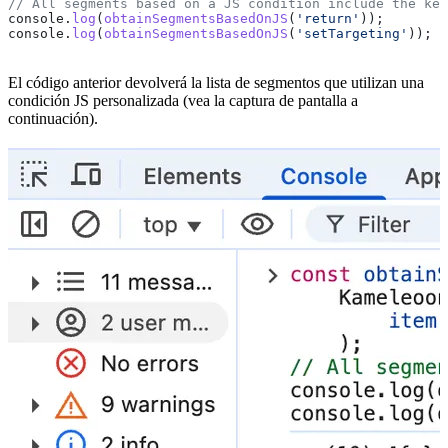
// All segments based on a JS condition include the key
console
.
log
(
obtainSegmentsBasedOnJS
(
'return'
));
console
.
log
(
obtainSegmentsBasedOnJS
(
'setTargeting'
));
El código anterior devolverá la lista de segmentos que utilizan una
condición JS personalizada (vea la captura de pantalla a
continuación).