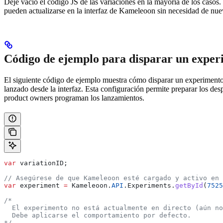
Deje vacío el código JS de las variaciones en la mayoría de los casos.
pueden actualizarse en la interfaz de Kameleoon sin necesidad de nue
Código de ejemplo para disparar un exper
El siguiente código de ejemplo muestra cómo disparar un experimento 
lanzado desde la interfaz. Esta configuración permite preparar los de
product owners programan los lanzamientos.
var
 variationID
;
// Asegúrese de que Kameleoon esté cargado y activo en 
var
 experiment
 =
 Kameleoon
.
API
.
Experiments
.
getById
(
7525
/*
  El experimento no está actualmente en directo (aún n
  Debe aplicarse el comportamiento por defecto.
*/