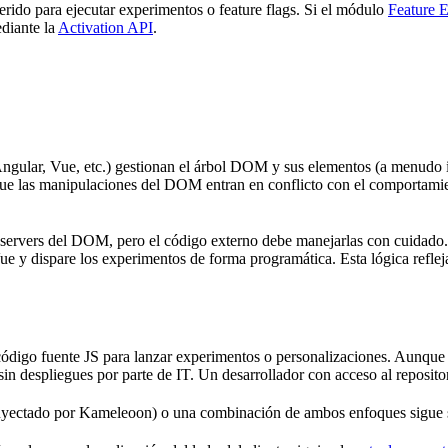
rido para ejecutar experimentos o feature flags. Si el módulo
Feature 
ediante la
Activation API
.
Angular, Vue, etc.) gestionan el árbol DOM y sus elementos (a menudo i
 que las manipulaciones del DOM entran en conflicto con el comportami
ervers del DOM, pero el código externo debe manejarlas con cuidado. E
Vue y dispare los experimentos de forma programática. Esta lógica ref
 código fuente JS para lanzar experimentos o personalizaciones. Aunque es
 despliegues por parte de IT. Un desarrollador con acceso al repositor
inyectado por Kameleoon) o una combinación de ambos enfoques sigue s