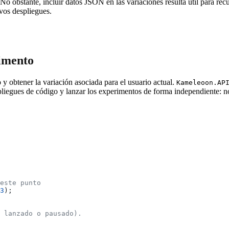
 No obstante, incluir datos JSON en las variaciones resulta útil para rec
vos despliegues.
imento
y obtener la variación asociada para el usuario actual.
Kameleoon.AP
spliegues de código y lanzar los experimentos de forma independiente: n
este punto
3
);
o lanzado o pausado).