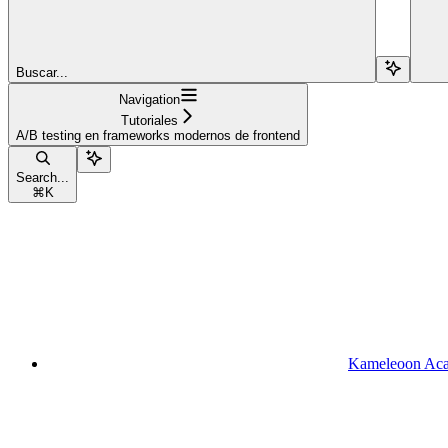
Buscar...
Navigation
Tutoriales
A/B testing en frameworks modernos de frontend
Search...
⌘
K
Kameleoon Ac