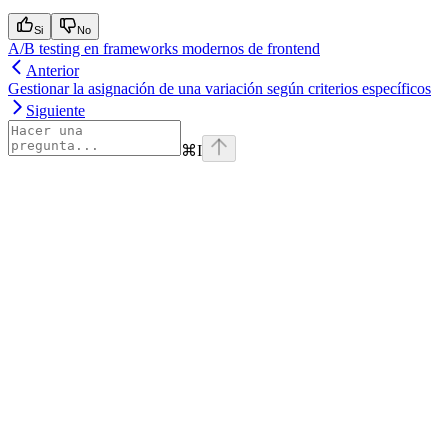
Si
No
A/B testing en frameworks modernos de frontend
Anterior
Gestionar la asignación de una variación según criterios específicos
Siguiente
⌘
I
Assistant
Responses
are
generated
using
AI
and
may
contain
mistakes.