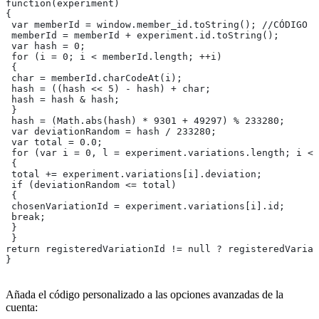
function(experiment)
{
 var memberId = window.member_id.toString(); //CÓDIGO a
 memberId = memberId + experiment.id.toString();
 var hash = 0;
 for (i = 0; i < memberId.length; ++i)
 {
 char = memberId.charCodeAt(i);
 hash = ((hash << 5) - hash) + char;
 hash = hash & hash;
 }
 hash = (Math.abs(hash) * 9301 + 49297) % 233280;
 var deviationRandom = hash / 233280;
 var total = 0.0;
 for (var i = 0, l = experiment.variations.length; i < 
 {
 total += experiment.variations[i].deviation;
 if (deviationRandom <= total)
 {
 chosenVariationId = experiment.variations[i].id;
 break;
 }
 }
return registeredVariationId != null ? registeredVariat
}
Añada el código personalizado a las opciones avanzadas de la
cuenta: