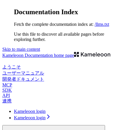
Documentation Index
Fetch the complete documentation index at:
/llms.txt
Use this file to discover all available pages before
exploring further.
Skip to main content
Kameleoon Documentation
home page
ようこそ
ユーザーマニュアル
開発者ドキュメント
MCP
SDK
API
連携
Kameleoon login
Kameleoon login